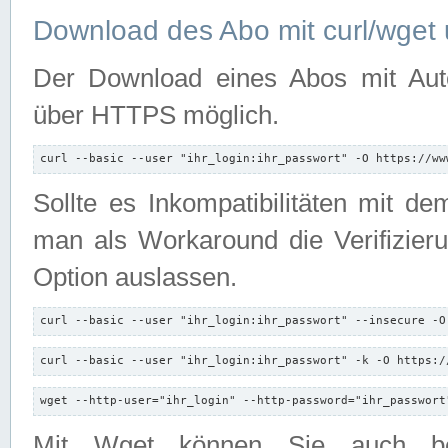
Download des Abo mit curl/wget 
Der Download eines Abos mit Autori
über HTTPS möglich.
curl --basic --user "ihr_login:ihr_passwort" -O https://ww
Sollte es Inkompatibilitäten mit d
man als Workaround die Verifizierun
Option auslassen.
curl --basic --user "ihr_login:ihr_passwort" --insecure -O
curl --basic --user "ihr_login:ihr_passwort" -k -O https:/
wget --http-user="ihr_login" --http-password="ihr_passwort
Mit Wget können Sie auch b