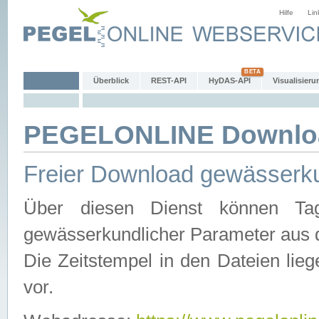
Hilfe
Lin
Überblick
REST-API
HyDAS-API
Visualisieru
PEGELONLINE Downlo
Freier Download gewässerku
Über diesen Dienst können Tag
gewässerkundlicher Parameter aus 
Die Zeitstempel in den Dateien lieg
vor.