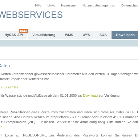
Hilfe
Links
Impressum
Nutzungsbedingungen
Datenschut
HyDAS-API
Visualisierung
WMS
WFS
SOS
Downloads
Daten
swerten verschiedener gewässerkundlicher Parameter aus den letzten 31 Tagen bezogen w
 mitteleuropäischer Winterzeit vor.
ervices/files
n für Wasserstände und Abflüsse ab dem 01.01.2000 als
Download
zur Verfügung.
rere Rohzeitreihen eines Zeitraumes zusammen und laden sich diese als Datei via HTTPS
len lassen. Abo-Dateien werden im proprietären ZRXP-Format oder in einem ASCII-Format ers
zu komprimieren (ZIP). Für diesen Service ist eine Anmeldung nötig. Bitte nutzen Sie d
er
.
igem Login auf PEGELONLINE zur Änderung des Passworts können Sie diesen Die