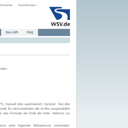
zhinweise
Einstellungen
Dict-API
FAQ
erden.
, manuell oder automatisiert, herunter. Das Abo
tellt. Es wird empfohlen alle im Abo ausgewählten
afür das Formular am Ende der Seite. Näheres zur
nst unter folgender Webadresse verwenden: