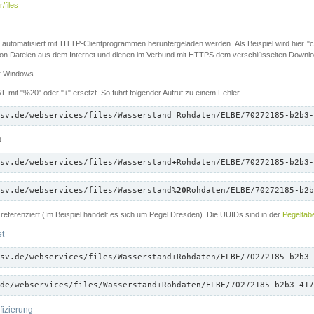
/files
 automatisiert mit HTTP-Clientprogrammen heruntergeladen werden. Als Beispiel wird hier "cu
 Dateien aus dem Internet und dienen im Verbund mit HTTPS dem verschlüsselten Down
ür Windows.
 mit "%20" oder "+" ersetzt. So führt folgender Aufruf zu einem Fehler
sv.de/webservices/files/Wasserstand Rohdaten/ELBE/70272185-b2b3-
d
sv.de/webservices/files/Wasserstand
+
Rohdaten/ELBE/70272185-b2b3-
sv.de/webservices/files/Wasserstand
%20
Rohdaten/ELBE/70272185-b2b
referenziert (Im Beispiel handelt es sich um Pegel Dresden). Die UUIDs sind in der
Pegeltabe
et
sv.de/webservices/files/Wasserstand+Rohdaten/ELBE/70272185-b2b3-
de/webservices/files/Wasserstand+Rohdaten/ELBE/70272185-b2b3-417
fizierung