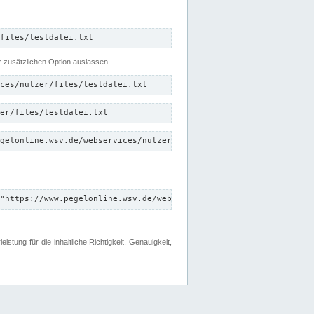
files/testdatei.txt
er zusätzlichen Option auslassen.
ces/nutzer/files/testdatei.txt
er/files/testdatei.txt
gelonline.wsv.de/webservices/nutzer/files/testdatei.txt"
"https://www.pegelonline.wsv.de/webservices/nutzer/files"
tung für die inhaltliche Richtigkeit, Genauigkeit,