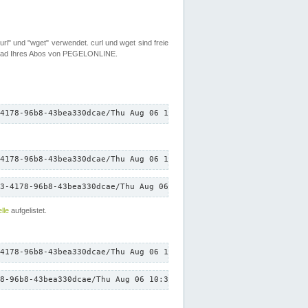
rl" und "wget" verwendet. curl und wget sind freie
load Ihres Abos von PEGELONLINE.
4178-96b8-43bea330dcae/Thu Aug 06 10:31:46 CEST 2026/down.txt"
4178-96b8-43bea330dcae/Thu Aug 06 10:31:46 CEST 2026/down.txt"
3-4178-96b8-43bea330dcae/Thu Aug 06 10:31:46 CEST 2026/down.txt"
lle
aufgelistet.
4178-96b8-43bea330dcae/Thu Aug 06 10:31:46 CEST 2026/down.txt"
8-96b8-43bea330dcae/Thu Aug 06 10:31:46 CEST 2026/down.txt"