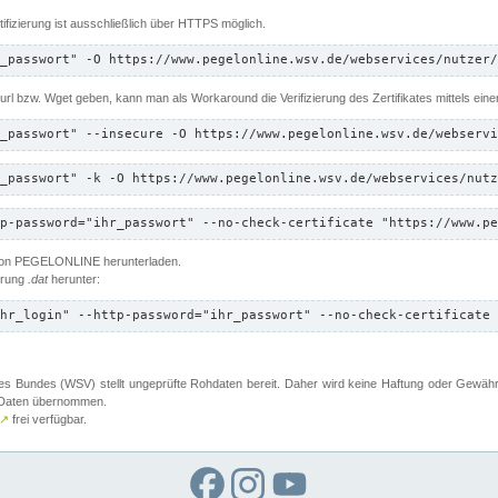
ifizierung ist ausschließlich über HTTPS möglich.
_passwort" -O https://www.pegelonline.wsv.de/webservices/nutzer/
 Curl bzw. Wget geben, kann man als Workaround die Verifizierung des Zertifikates mittels ein
_passwort" --insecure -O https://www.pegelonline.wsv.de/webservi
_passwort" -k -O https://www.pegelonline.wsv.de/webservices/nutz
p-password="ihr_passwort" --no-check-certificate "https://www.pe
 von PEGELONLINE herunterladen.
terung
.dat
herunter:
hr_login" --http-password="ihr_passwort" --no-check-certificate 
 Bundes (WSV) stellt ungeprüfte Rohdaten bereit. Daher wird keine Haftung oder Gewährleis
er Daten übernommen.
↗
frei verfügbar.