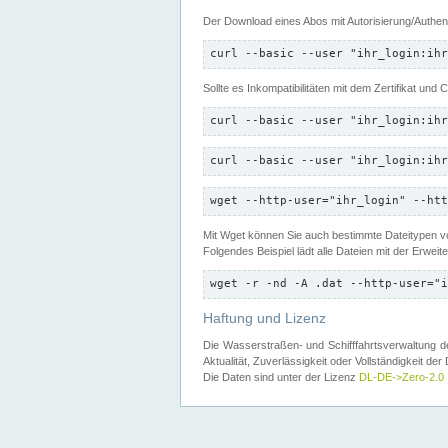
Der Download eines Abos mit Autorisierung/Authent
curl --basic --user "ihr_login:ihr
Sollte es Inkompatibilitäten mit dem Zertifikat und
curl --basic --user "ihr_login:ihr
curl --basic --user "ihr_login:ihr
wget --http-user="ihr_login" --htt
Mit Wget können Sie auch bestimmte Dateitypen
Folgendes Beispiel lädt alle Dateien mit der Erwei
wget -r -nd -A .dat --http-user="i
Haftung und Lizenz
Die Wasserstraßen- und Schifffahrtsverwaltung des
Aktualität, Zuverlässigkeit oder Vollständigkeit d
Die Daten sind unter der Lizenz
DL-DE->Zero-2.0