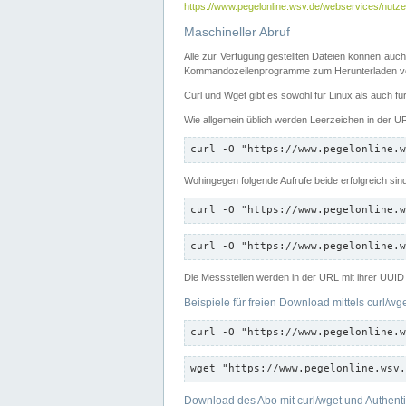
https://www.pegelonline.wsv.de/webservices/nutzer
Maschineller Abruf
Alle zur Verfügung gestellten Dateien können auch
Kommandozeilenprogramme zum Herunterladen von
Curl und Wget gibt es sowohl für Linux als auch f
Wie allgemein üblich werden Leerzeichen in der URL
curl -O "https://www.pegelonline.w
Wohingegen folgende Aufrufe beide erfolgreich sin
curl -O "https://www.pegelonline.w
curl -O "https://www.pegelonline.w
Die Messstellen werden in der URL mit ihrer UUID 
Beispiele für freien Download mittels curl/wg
curl -O "https://www.pegelonline.w
wget "https://www.pegelonline.wsv.
Download des Abo mit curl/wget und Authenti