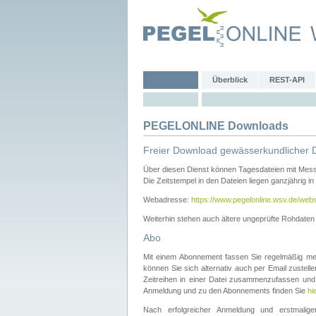
Überblick
REST-API
PEGELONLINE Downloads
Freier Download gewässerkundlicher 
Über diesen Dienst können Tagesdateien mit Mes
Die Zeitstempel in den Dateien liegen ganzjährig in
Webadresse:
https://www.pegelonline.wsv.de/webs
Weiterhin stehen auch ältere ungeprüfte Rohdate
Abo
Mit einem Abonnement fassen Sie regelmäßig meh
können Sie sich alternativ auch per Email zustel
Zeitreihen in einer Datei zusammenzufassen und 
Anmeldung und zu den Abonnements finden Sie
hi
Nach erfolgreicher Anmeldung und erstmal