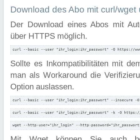
Download des Abo mit curl/wget 
Der Download eines Abos mit Autori
über HTTPS möglich.
curl --basic --user "ihr_login:ihr_passwort" -O https://ww
Sollte es Inkompatibilitäten mit d
man als Workaround die Verifizierun
Option auslassen.
curl --basic --user "ihr_login:ihr_passwort" --insecure -O
curl --basic --user "ihr_login:ihr_passwort" -k -O https:/
wget --http-user="ihr_login" --http-password="ihr_passwort
Mit Wget können Sie auch b