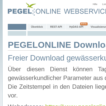
Hilfe
Lin
Überblick
REST-API
HyDAS-API
Visualisieru
PEGELONLINE Downlo
Freier Download gewässerku
Über diesen Dienst können Tag
gewässerkundlicher Parameter aus 
Die Zeitstempel in den Dateien lieg
vor.