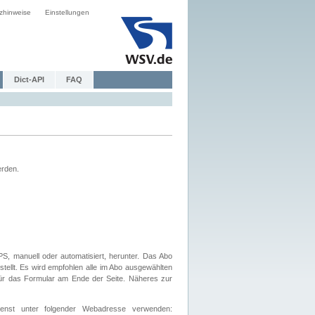
zhinweise
Einstellungen
Dict-API
FAQ
erden.
, manuell oder automatisiert, herunter. Das Abo
tellt. Es wird empfohlen alle im Abo ausgewählten
afür das Formular am Ende der Seite. Näheres zur
nst unter folgender Webadresse verwenden: