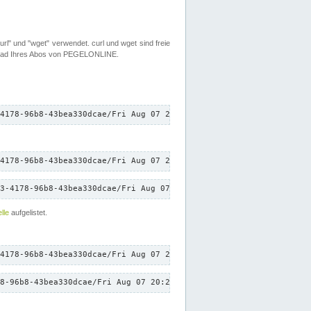
rl" und "wget" verwendet. curl und wget sind freie
load Ihres Abos von PEGELONLINE.
4178-96b8-43bea330dcae/Fri Aug 07 20:22:17 CEST 2026/down.txt"
4178-96b8-43bea330dcae/Fri Aug 07 20:22:17 CEST 2026/down.txt"
3-4178-96b8-43bea330dcae/Fri Aug 07 20:22:17 CEST 2026/down.txt"
lle
aufgelistet.
4178-96b8-43bea330dcae/Fri Aug 07 20:22:17 CEST 2026/down.txt"
8-96b8-43bea330dcae/Fri Aug 07 20:22:17 CEST 2026/down.txt"