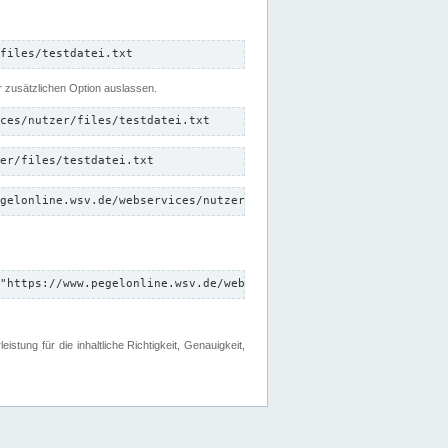
files/testdatei.txt
er zusätzlichen Option auslassen.
ces/nutzer/files/testdatei.txt
er/files/testdatei.txt
gelonline.wsv.de/webservices/nutzer/files/testdatei.txt"
"https://www.pegelonline.wsv.de/webservices/nutzer/files"
tung für die inhaltliche Richtigkeit, Genauigkeit,