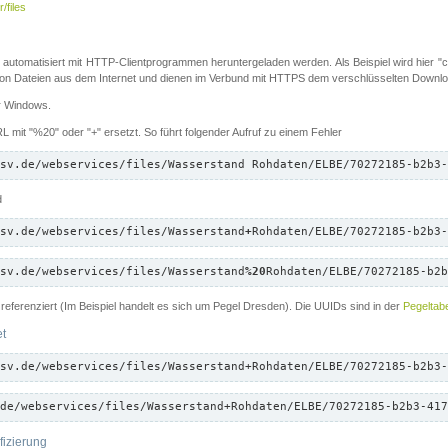
/files
 automatisiert mit HTTP-Clientprogrammen heruntergeladen werden. Als Beispiel wird hier "cu
 Dateien aus dem Internet und dienen im Verbund mit HTTPS dem verschlüsselten Down
ür Windows.
 mit "%20" oder "+" ersetzt. So führt folgender Aufruf zu einem Fehler
sv.de/webservices/files/Wasserstand Rohdaten/ELBE/70272185-b2b3-
d
sv.de/webservices/files/Wasserstand
+
Rohdaten/ELBE/70272185-b2b3-
sv.de/webservices/files/Wasserstand
%20
Rohdaten/ELBE/70272185-b2b
referenziert (Im Beispiel handelt es sich um Pegel Dresden). Die UUIDs sind in der
Pegeltabe
et
sv.de/webservices/files/Wasserstand+Rohdaten/ELBE/70272185-b2b3-
de/webservices/files/Wasserstand+Rohdaten/ELBE/70272185-b2b3-417
fizierung