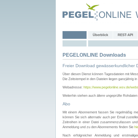
Überblick
REST-API
PEGELONLINE Downloads
Freier Download gewässerkundlicher 
Über diesen Dienst können Tagesdateien mit Mes
Die Zeitstempel in den Dateien liegen ganzjährig in
Webadresse:
https://www.pegelonline.wsv.de/webs
Weiterhin stehen auch ältere ungeprüfte Rohdate
Abo
Mit einem Abonnement fassen Sie regelmäßig meh
können Sie sich alternativ auch per Email zustel
Zeitreihen in einer Datei zusammenzufassen und 
Anmeldung und zu den Abonnements finden Sie
hi
Nach erfolgreicher Anmeldung und erstmal