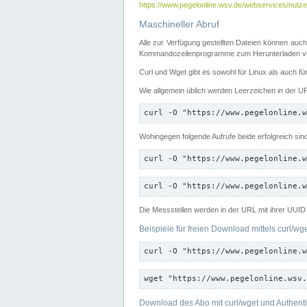
https://www.pegelonline.wsv.de/webservices/nutzer
Maschineller Abruf
Alle zur Verfügung gestellten Dateien können auch
Kommandozeilenprogramme zum Herunterladen von
Curl und Wget gibt es sowohl für Linux als auch f
Wie allgemein üblich werden Leerzeichen in der URL
curl -O "https://www.pegelonline.w
Wohingegen folgende Aufrufe beide erfolgreich sin
curl -O "https://www.pegelonline.w
curl -O "https://www.pegelonline.w
Die Messstellen werden in der URL mit ihrer UUID 
Beispiele für freien Download mittels curl/wg
curl -O "https://www.pegelonline.w
wget "https://www.pegelonline.wsv.
Download des Abo mit curl/wget und Authenti