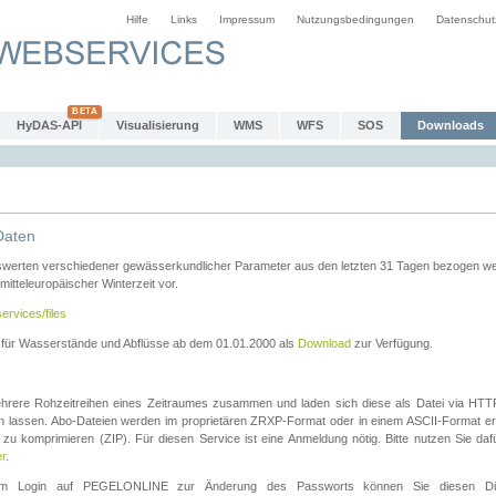
Hilfe
Links
Impressum
Nutzungsbedingungen
Datenschut
HyDAS-API
Visualisierung
WMS
WFS
SOS
Downloads
Daten
swerten verschiedener gewässerkundlicher Parameter aus den letzten 31 Tagen bezogen w
 mitteleuropäischer Winterzeit vor.
ervices/files
n für Wasserstände und Abflüsse ab dem 01.01.2000 als
Download
zur Verfügung.
rere Rohzeitreihen eines Zeitraumes zusammen und laden sich diese als Datei via HTTPS
len lassen. Abo-Dateien werden im proprietären ZRXP-Format oder in einem ASCII-Format ers
zu komprimieren (ZIP). Für diesen Service ist eine Anmeldung nötig. Bitte nutzen Sie d
er
.
igem Login auf PEGELONLINE zur Änderung des Passworts können Sie diesen Die