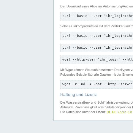
Der Download eines Abos mit Autorisierung/Authent
curl --basic --user "ihr_login:ihr
Sollte es Inkompatibilitäten mit dem Zertifikat und
curl --basic --user "ihr_login:ihr
curl --basic --user "ihr_login:ihr
wget --http-user="ihr_login" --htt
Mit Wget können Sie auch bestimmte Dateitypen
Folgendes Beispiel lädt alle Dateien mit der Erwei
wget -r -nd -A .dat --http-user="i
Haftung und Lizenz
Die Wasserstraßen- und Schifffahrtsverwaltung des
Aktualität, Zuverlässigkeit oder Vollständigkeit d
Die Daten sind unter der Lizenz
DL-DE->Zero-2.0