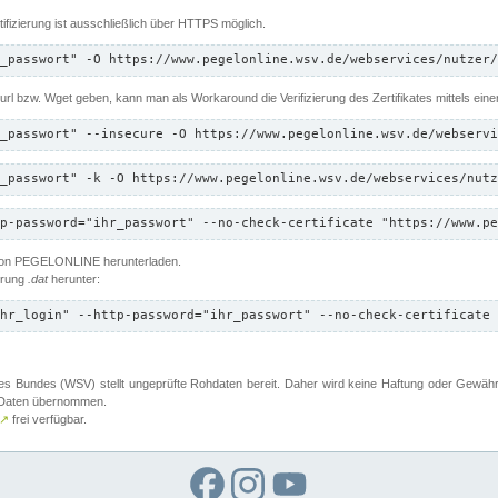
ifizierung ist ausschließlich über HTTPS möglich.
_passwort" -O https://www.pegelonline.wsv.de/webservices/nutzer/
 Curl bzw. Wget geben, kann man als Workaround die Verifizierung des Zertifikates mittels ein
_passwort" --insecure -O https://www.pegelonline.wsv.de/webservi
_passwort" -k -O https://www.pegelonline.wsv.de/webservices/nutz
p-password="ihr_passwort" --no-check-certificate "https://www.pe
 von PEGELONLINE herunterladen.
terung
.dat
herunter:
hr_login" --http-password="ihr_passwort" --no-check-certificate 
 Bundes (WSV) stellt ungeprüfte Rohdaten bereit. Daher wird keine Haftung oder Gewährleis
er Daten übernommen.
↗
frei verfügbar.