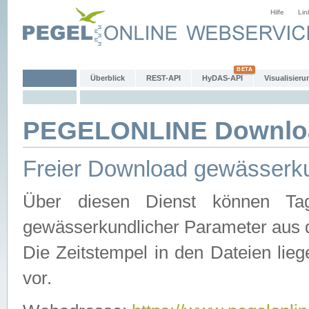
Hilfe
Lin
Überblick
REST-API
HyDAS-API
Visualisieru
PEGELONLINE Downlo
Freier Download gewässerku
Über diesen Dienst können Tag
gewässerkundlicher Parameter aus 
Die Zeitstempel in den Dateien lieg
vor.