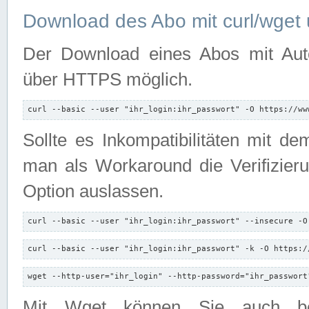
Download des Abo mit curl/wget 
Der Download eines Abos mit Autori
über HTTPS möglich.
curl --basic --user "ihr_login:ihr_passwort" -O https://ww
Sollte es Inkompatibilitäten mit d
man als Workaround die Verifizierun
Option auslassen.
curl --basic --user "ihr_login:ihr_passwort" --insecure -O
curl --basic --user "ihr_login:ihr_passwort" -k -O https:/
wget --http-user="ihr_login" --http-password="ihr_passwort
Mit Wget können Sie auch b