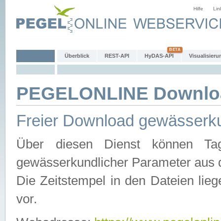
Hilfe
Lin
Überblick
REST-API
HyDAS-API
Visualisieru
PEGELONLINE Downlo
Freier Download gewässerku
Über diesen Dienst können Tag
gewässerkundlicher Parameter aus 
Die Zeitstempel in den Dateien lieg
vor.