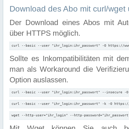
Download des Abo mit curl/wget 
Der Download eines Abos mit Autori
über HTTPS möglich.
curl --basic --user "ihr_login:ihr_passwort" -O https://ww
Sollte es Inkompatibilitäten mit d
man als Workaround die Verifizierun
Option auslassen.
curl --basic --user "ihr_login:ihr_passwort" --insecure -O
curl --basic --user "ihr_login:ihr_passwort" -k -O https:/
wget --http-user="ihr_login" --http-password="ihr_passwort
Mit Wget können Sie auch b