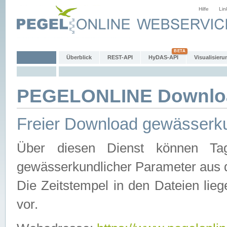
Hilfe
Lin
Überblick
REST-API
HyDAS-API
Visualisieru
PEGELONLINE Downlo
Freier Download gewässerku
Über diesen Dienst können Tag
gewässerkundlicher Parameter aus 
Die Zeitstempel in den Dateien lieg
vor.