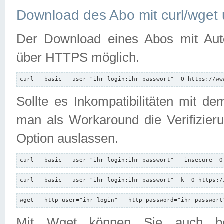
Download des Abo mit curl/wget 
Der Download eines Abos mit Autori
über HTTPS möglich.
curl --basic --user "ihr_login:ihr_passwort" -O https://ww
Sollte es Inkompatibilitäten mit d
man als Workaround die Verifizierun
Option auslassen.
curl --basic --user "ihr_login:ihr_passwort" --insecure -O
curl --basic --user "ihr_login:ihr_passwort" -k -O https:/
wget --http-user="ihr_login" --http-password="ihr_passwort
Mit Wget können Sie auch b