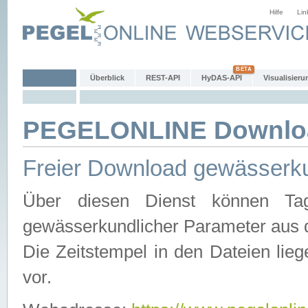
Hilfe
Lin
Überblick
REST-API
HyDAS-API
Visualisieru
PEGELONLINE Downlo
Freier Download gewässerku
Über diesen Dienst können Tag
gewässerkundlicher Parameter aus 
Die Zeitstempel in den Dateien lieg
vor.