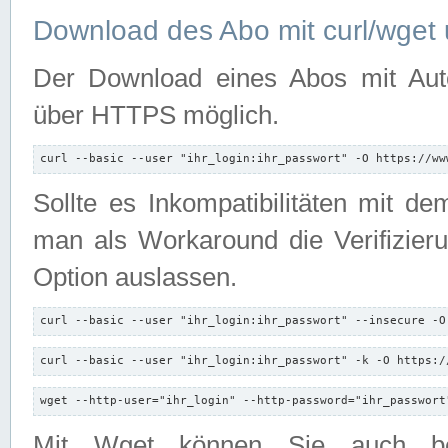
Download des Abo mit curl/wget 
Der Download eines Abos mit Autori
über HTTPS möglich.
curl --basic --user "ihr_login:ihr_passwort" -O https://ww
Sollte es Inkompatibilitäten mit d
man als Workaround die Verifizierun
Option auslassen.
curl --basic --user "ihr_login:ihr_passwort" --insecure -O
curl --basic --user "ihr_login:ihr_passwort" -k -O https:/
wget --http-user="ihr_login" --http-password="ihr_passwort
Mit Wget können Sie auch b