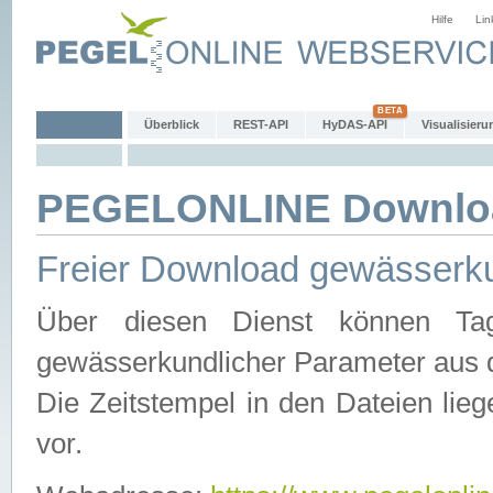
Hilfe
Lin
Überblick
REST-API
HyDAS-API
Visualisieru
PEGELONLINE Downlo
Freier Download gewässerku
Über diesen Dienst können Tag
gewässerkundlicher Parameter aus 
Die Zeitstempel in den Dateien lieg
vor.