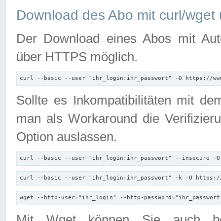
Download des Abo mit curl/wget 
Der Download eines Abos mit Autori
über HTTPS möglich.
curl --basic --user "ihr_login:ihr_passwort" -O https://ww
Sollte es Inkompatibilitäten mit d
man als Workaround die Verifizierun
Option auslassen.
curl --basic --user "ihr_login:ihr_passwort" --insecure -O
curl --basic --user "ihr_login:ihr_passwort" -k -O https:/
wget --http-user="ihr_login" --http-password="ihr_passwort
Mit Wget können Sie auch b