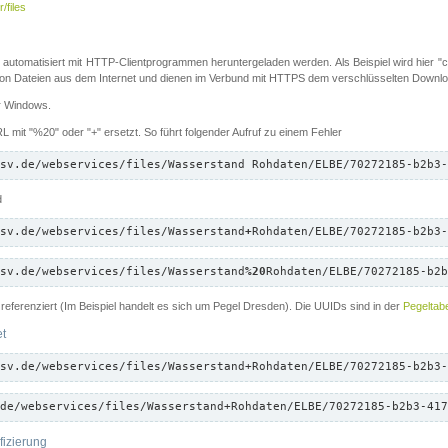
/files
 automatisiert mit HTTP-Clientprogrammen heruntergeladen werden. Als Beispiel wird hier "cu
 Dateien aus dem Internet und dienen im Verbund mit HTTPS dem verschlüsselten Down
ür Windows.
 mit "%20" oder "+" ersetzt. So führt folgender Aufruf zu einem Fehler
sv.de/webservices/files/Wasserstand Rohdaten/ELBE/70272185-b2b3-
d
sv.de/webservices/files/Wasserstand
+
Rohdaten/ELBE/70272185-b2b3-
sv.de/webservices/files/Wasserstand
%20
Rohdaten/ELBE/70272185-b2b
referenziert (Im Beispiel handelt es sich um Pegel Dresden). Die UUIDs sind in der
Pegeltabe
et
sv.de/webservices/files/Wasserstand+Rohdaten/ELBE/70272185-b2b3-
de/webservices/files/Wasserstand+Rohdaten/ELBE/70272185-b2b3-417
fizierung