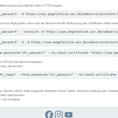
ifizierung ist ausschließlich über HTTPS möglich.
_passwort" -O https://www.pegelonline.wsv.de/webservices/nutzer/
 Curl bzw. Wget geben, kann man als Workaround die Verifizierung des Zertifikates mittels ein
_passwort" --insecure -O https://www.pegelonline.wsv.de/webservi
_passwort" -k -O https://www.pegelonline.wsv.de/webservices/nutz
p-password="ihr_passwort" --no-check-certificate "https://www.pe
 von PEGELONLINE herunterladen.
terung
.dat
herunter:
hr_login" --http-password="ihr_passwort" --no-check-certificate 
 Bundes (WSV) stellt ungeprüfte Rohdaten bereit. Daher wird keine Haftung oder Gewährleis
er Daten übernommen.
↗
frei verfügbar.