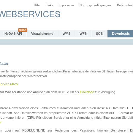
Hilfe
Links
Impressum
Nutzungsbedingungen
Datenschut
HyDAS-API
Visualisierung
WMS
WFS
SOS
Downloads
Daten
swerten verschiedener gewässerkundlicher Parameter aus den letzten 31 Tagen bezogen w
 mitteleuropäischer Winterzeit vor.
ervices/files
n für Wasserstände und Abflüsse ab dem 01.01.2000 als
Download
zur Verfügung.
rere Rohzeitreihen eines Zeitraumes zusammen und laden sich diese als Datei via HTTPS
len lassen. Abo-Dateien werden im proprietären ZRXP-Format oder in einem ASCII-Format ers
zu komprimieren (ZIP). Für diesen Service ist eine Anmeldung nötig. Bitte nutzen Sie d
er
.
igem Login auf PEGELONLINE zur Änderung des Passworts können Sie diesen Die