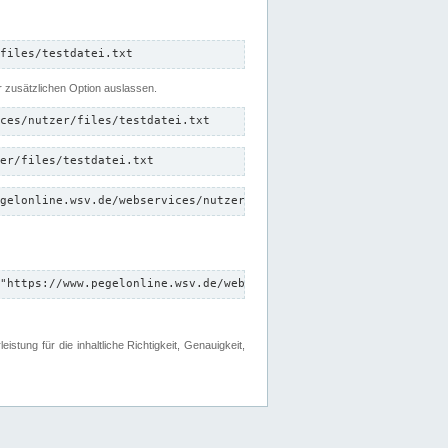
files/testdatei.txt
er zusätzlichen Option auslassen.
ces/nutzer/files/testdatei.txt
er/files/testdatei.txt
gelonline.wsv.de/webservices/nutzer/files/testdatei.txt"
"https://www.pegelonline.wsv.de/webservices/nutzer/files"
tung für die inhaltliche Richtigkeit, Genauigkeit,