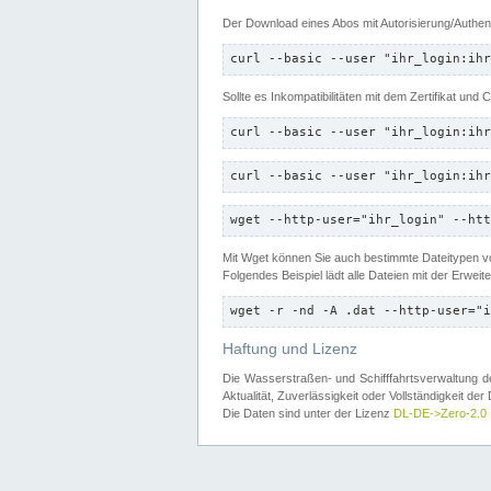
Der Download eines Abos mit Autorisierung/Authent
curl --basic --user "ihr_login:ihr
Sollte es Inkompatibilitäten mit dem Zertifikat und
curl --basic --user "ihr_login:ihr
curl --basic --user "ihr_login:ihr
wget --http-user="ihr_login" --htt
Mit Wget können Sie auch bestimmte Dateitypen
Folgendes Beispiel lädt alle Dateien mit der Erwei
wget -r -nd -A .dat --http-user="i
Haftung und Lizenz
Die Wasserstraßen- und Schifffahrtsverwaltung des
Aktualität, Zuverlässigkeit oder Vollständigkeit d
Die Daten sind unter der Lizenz
DL-DE->Zero-2.0