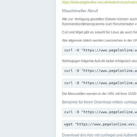
https://www.pegelonline.wsv.de/webservices/nutzer
Maschineller Abruf
Alle zur Verfügung gestellten Dateien können auch
Kommandozeilenprogramme zum Herunterladen von
Curl und Wget gibt es sowohl für Linux als auch f
Wie allgemein üblich werden Leerzeichen in der URL
curl -O "https://www.pegelonline.w
Wohingegen folgende Aufrufe beide erfolgreich sin
curl -O "https://www.pegelonline.w
curl -O "https://www.pegelonline.w
Die Messstellen werden in der URL mit ihrer UUID 
Beispiele für freien Download mittels curl/wg
curl -O "https://www.pegelonline.w
wget "https://www.pegelonline.wsv.
Download des Abo mit curl/wget und Authenti