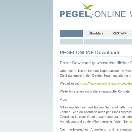
Überblick
REST-API
PEGELONLINE Downloads
Freier Download gewässerkundlicher 
Über diesen Dienst können Tagesdateien mit Mes
Die Zeitstempel in den Dateien liegen ganzjährig in
Webadresse:
https://www.pegelonline.wsv.de/webs
Weiterhin stehen auch ältere ungeprüfte Rohdate
Abo
Mit einem Abonnement fassen Sie regelmäßig meh
können Sie sich alternativ auch per Email zustel
Zeitreihen in einer Datei zusammenzufassen und 
Anmeldung und zu den Abonnements finden Sie
hi
Nach erfolgreicher Anmeldung und erstmal