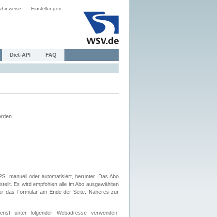
zhinweise
Einstellungen
Dict-API
FAQ
erden.
, manuell oder automatisiert, herunter. Das Abo
tellt. Es wird empfohlen alle im Abo ausgewählten
afür das Formular am Ende der Seite. Näheres zur
nst unter folgender Webadresse verwenden: