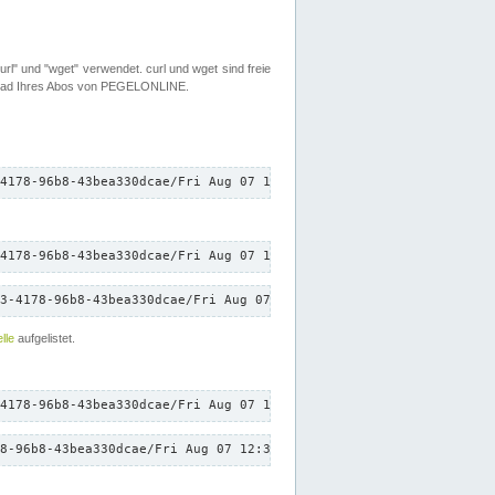
rl" und "wget" verwendet. curl und wget sind freie
load Ihres Abos von PEGELONLINE.
4178-96b8-43bea330dcae/Fri Aug 07 12:33:01 CEST 2026/down.txt"
4178-96b8-43bea330dcae/Fri Aug 07 12:33:01 CEST 2026/down.txt"
3-4178-96b8-43bea330dcae/Fri Aug 07 12:33:01 CEST 2026/down.txt"
lle
aufgelistet.
4178-96b8-43bea330dcae/Fri Aug 07 12:33:01 CEST 2026/down.txt"
8-96b8-43bea330dcae/Fri Aug 07 12:33:01 CEST 2026/down.txt"