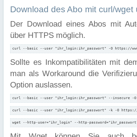
Download des Abo mit curl/wget 
Der Download eines Abos mit Autori
über HTTPS möglich.
curl --basic --user "ihr_login:ihr_passwort" -O https://ww
Sollte es Inkompatibilitäten mit d
man als Workaround die Verifizierun
Option auslassen.
curl --basic --user "ihr_login:ihr_passwort" --insecure -O
curl --basic --user "ihr_login:ihr_passwort" -k -O https:/
wget --http-user="ihr_login" --http-password="ihr_passwort
Mit Wget können Sie auch b