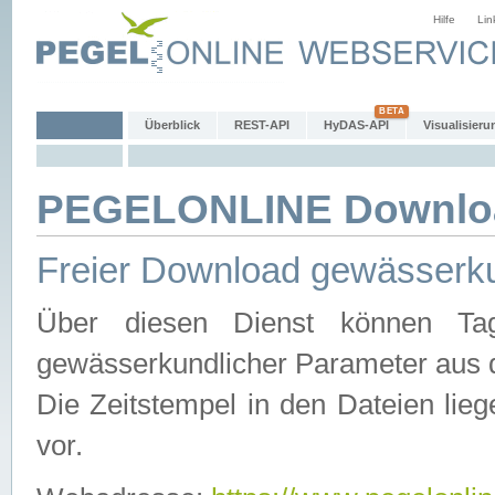
Hilfe
Lin
Überblick
REST-API
HyDAS-API
Visualisieru
PEGELONLINE Downlo
Freier Download gewässerku
Über diesen Dienst können Tag
gewässerkundlicher Parameter aus 
Die Zeitstempel in den Dateien lieg
vor.