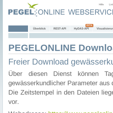
Hilfe
Lin
Überblick
REST-API
HyDAS-API
Visualisieru
PEGELONLINE Downlo
Freier Download gewässerku
Über diesen Dienst können Tag
gewässerkundlicher Parameter aus 
Die Zeitstempel in den Dateien lieg
vor.