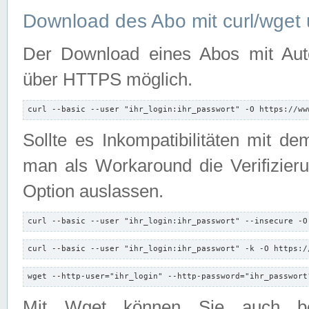
Download des Abo mit curl/wget 
Der Download eines Abos mit Autori
über HTTPS möglich.
curl --basic --user "ihr_login:ihr_passwort" -O https://ww
Sollte es Inkompatibilitäten mit d
man als Workaround die Verifizierun
Option auslassen.
curl --basic --user "ihr_login:ihr_passwort" --insecure -O
curl --basic --user "ihr_login:ihr_passwort" -k -O https:/
wget --http-user="ihr_login" --http-password="ihr_passwort
Mit Wget können Sie auch b