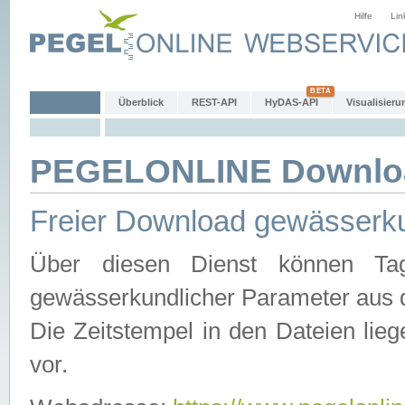
Hilfe
Lin
Überblick
REST-API
HyDAS-API
Visualisieru
PEGELONLINE Downlo
Freier Download gewässerku
Über diesen Dienst können Tag
gewässerkundlicher Parameter aus 
Die Zeitstempel in den Dateien lieg
vor.