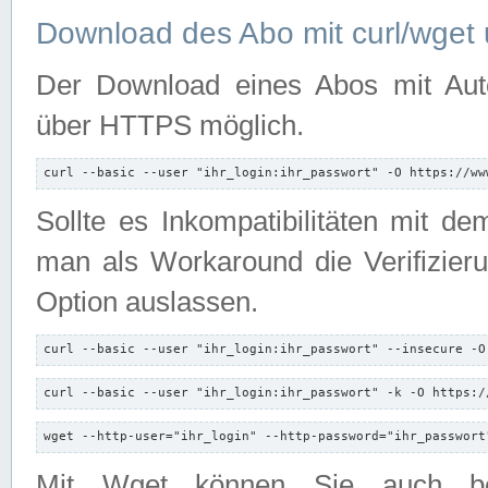
Download des Abo mit curl/wget 
Der Download eines Abos mit Autori
über HTTPS möglich.
curl --basic --user "ihr_login:ihr_passwort" -O https://ww
Sollte es Inkompatibilitäten mit d
man als Workaround die Verifizierun
Option auslassen.
curl --basic --user "ihr_login:ihr_passwort" --insecure -O
curl --basic --user "ihr_login:ihr_passwort" -k -O https:/
wget --http-user="ihr_login" --http-password="ihr_passwort
Mit Wget können Sie auch b