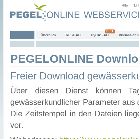
Hilfe
Lin
Überblick
REST-API
HyDAS-API
Visualisieru
PEGELONLINE Downlo
Freier Download gewässerku
Über diesen Dienst können Tag
gewässerkundlicher Parameter aus 
Die Zeitstempel in den Dateien lieg
vor.