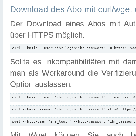
Download des Abo mit curl/wget 
Der Download eines Abos mit Autori
über HTTPS möglich.
curl --basic --user "ihr_login:ihr_passwort" -O https://ww
Sollte es Inkompatibilitäten mit d
man als Workaround die Verifizierun
Option auslassen.
curl --basic --user "ihr_login:ihr_passwort" --insecure -O
curl --basic --user "ihr_login:ihr_passwort" -k -O https:/
wget --http-user="ihr_login" --http-password="ihr_passwort
Mit Wget können Sie auch b