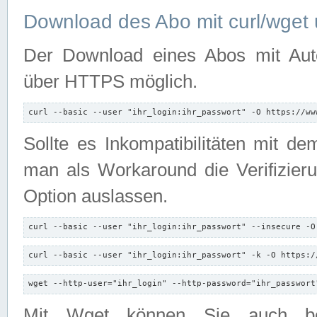
Download des Abo mit curl/wget 
Der Download eines Abos mit Autori
über HTTPS möglich.
curl --basic --user "ihr_login:ihr_passwort" -O https://ww
Sollte es Inkompatibilitäten mit d
man als Workaround die Verifizierun
Option auslassen.
curl --basic --user "ihr_login:ihr_passwort" --insecure -O
curl --basic --user "ihr_login:ihr_passwort" -k -O https:/
wget --http-user="ihr_login" --http-password="ihr_passwort
Mit Wget können Sie auch b