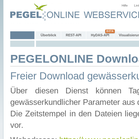
Hilfe
Lin
Überblick
REST-API
HyDAS-API
Visualisieru
PEGELONLINE Downlo
Freier Download gewässerku
Über diesen Dienst können Tag
gewässerkundlicher Parameter aus 
Die Zeitstempel in den Dateien lieg
vor.