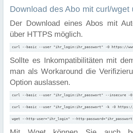
Download des Abo mit curl/wget 
Der Download eines Abos mit Autori
über HTTPS möglich.
curl --basic --user "ihr_login:ihr_passwort" -O https://ww
Sollte es Inkompatibilitäten mit d
man als Workaround die Verifizierun
Option auslassen.
curl --basic --user "ihr_login:ihr_passwort" --insecure -O
curl --basic --user "ihr_login:ihr_passwort" -k -O https:/
wget --http-user="ihr_login" --http-password="ihr_passwort
Mit Wget können Sie auch b