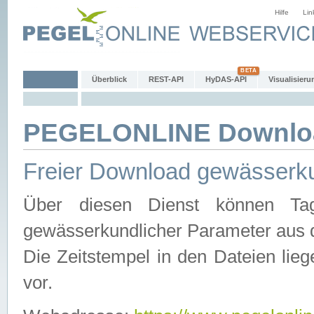
Hilfe
Lin
Überblick
REST-API
HyDAS-API
Visualisieru
PEGELONLINE Downlo
Freier Download gewässerku
Über diesen Dienst können Tag
gewässerkundlicher Parameter aus 
Die Zeitstempel in den Dateien lieg
vor.