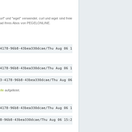
rl" und "wget" verwendet. curl und wget sind freie
load Ihres Abos von PEGELONLINE.
4178-96b8-43bea330dcae/Thu Aug 06 15:20:20 CEST 2026/down.txt"
4178-96b8-43bea330dcae/Thu Aug 06 15:20:20 CEST 2026/down.txt"
3-4178-96b8-43bea330dcae/Thu Aug 06 15:20:20 CEST 2026/down.txt"
lle
aufgelistet.
4178-96b8-43bea330dcae/Thu Aug 06 15:20:20 CEST 2026/down.txt"
8-96b8-43bea330dcae/Thu Aug 06 15:20:20 CEST 2026/down.txt"