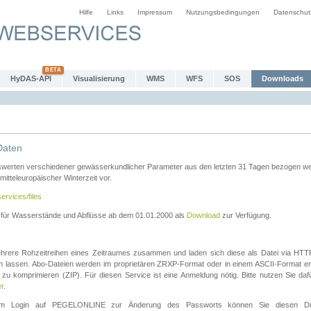
Hilfe
Links
Impressum
Nutzungsbedingungen
Datenschut
HyDAS-API
Visualisierung
WMS
WFS
SOS
Downloads
Daten
swerten verschiedener gewässerkundlicher Parameter aus den letzten 31 Tagen bezogen w
 mitteleuropäischer Winterzeit vor.
ervices/files
n für Wasserstände und Abflüsse ab dem 01.01.2000 als
Download
zur Verfügung.
rere Rohzeitreihen eines Zeitraumes zusammen und laden sich diese als Datei via HTTPS
len lassen. Abo-Dateien werden im proprietären ZRXP-Format oder in einem ASCII-Format ers
zu komprimieren (ZIP). Für diesen Service ist eine Anmeldung nötig. Bitte nutzen Sie d
er
.
igem Login auf PEGELONLINE zur Änderung des Passworts können Sie diesen Die