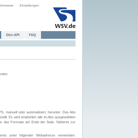
zhinweise
Einstellungen
Dict-API
FAQ
erden.
, manuell oder automatisiert, herunter. Das Abo
tellt. Es wird empfohlen alle im Abo ausgewählten
afür das Formular am Ende der Seite. Näheres zur
nst unter folgender Webadresse verwenden: