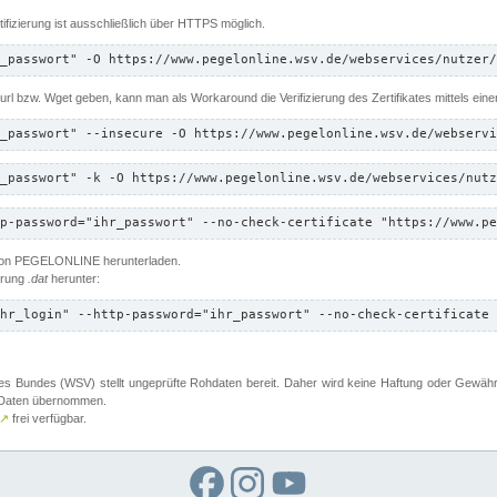
ifizierung ist ausschließlich über HTTPS möglich.
_passwort" -O https://www.pegelonline.wsv.de/webservices/nutzer/
 Curl bzw. Wget geben, kann man als Workaround die Verifizierung des Zertifikates mittels ein
_passwort" --insecure -O https://www.pegelonline.wsv.de/webservi
_passwort" -k -O https://www.pegelonline.wsv.de/webservices/nutz
p-password="ihr_passwort" --no-check-certificate "https://www.pe
 von PEGELONLINE herunterladen.
terung
.dat
herunter:
hr_login" --http-password="ihr_passwort" --no-check-certificate 
 Bundes (WSV) stellt ungeprüfte Rohdaten bereit. Daher wird keine Haftung oder Gewährleis
er Daten übernommen.
↗
frei verfügbar.