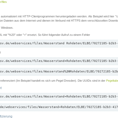
/files
 automatisiert mit HTTP-Clientprogrammen heruntergeladen werden. Als Beispiel wird hier "cu
 Dateien aus dem Internet und dienen im Verbund mit HTTPS dem verschlüsselten Down
ür Windows.
 mit "%20" oder "+" ersetzt. So führt folgender Aufruf zu einem Fehler
sv.de/webservices/files/Wasserstand Rohdaten/ELBE/70272185-b2b3-
d
sv.de/webservices/files/Wasserstand
+
Rohdaten/ELBE/70272185-b2b3-
sv.de/webservices/files/Wasserstand
%20
Rohdaten/ELBE/70272185-b2b
referenziert (Im Beispiel handelt es sich um Pegel Dresden). Die UUIDs sind in der
Pegeltabe
et
sv.de/webservices/files/Wasserstand+Rohdaten/ELBE/70272185-b2b3-
de/webservices/files/Wasserstand+Rohdaten/ELBE/70272185-b2b3-417
fizierung