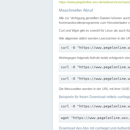
https://www.pegelonline.wsv.de/webservices/nutzer
Maschineller Abruf
Alle zur Verfügung gestellten Dateien können auch
Kommandozeilenprogramme zum Herunterladen von
Curl und Wget gibt es sowohl für Linux als auch f
Wie allgemein üblich werden Leerzeichen in der URL
curl -O "https://www.pegelonline.w
Wohingegen folgende Aufrufe beide erfolgreich sin
curl -O "https://www.pegelonline.w
curl -O "https://www.pegelonline.w
Die Messstellen werden in der URL mit ihrer UUID 
Beispiele für freien Download mittels curl/wg
curl -O "https://www.pegelonline.w
wget "https://www.pegelonline.wsv.
Download des Abo mit curl/wget und Authenti