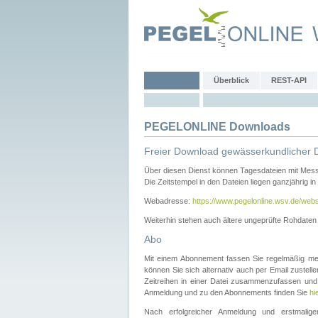
Überblick
REST-API
PEGELONLINE Downloads
Freier Download gewässerkundlicher 
Über diesen Dienst können Tagesdateien mit Mes
Die Zeitstempel in den Dateien liegen ganzjährig in
Webadresse:
https://www.pegelonline.wsv.de/webs
Weiterhin stehen auch ältere ungeprüfte Rohdate
Abo
Mit einem Abonnement fassen Sie regelmäßig meh
können Sie sich alternativ auch per Email zustel
Zeitreihen in einer Datei zusammenzufassen und 
Anmeldung und zu den Abonnements finden Sie
hi
Nach erfolgreicher Anmeldung und erstmal