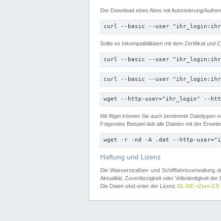
Der Download eines Abos mit Autorisierung/Authent
curl --basic --user "ihr_login:ihr
Sollte es Inkompatibilitäten mit dem Zertifikat und
curl --basic --user "ihr_login:ihr
curl --basic --user "ihr_login:ihr
wget --http-user="ihr_login" --htt
Mit Wget können Sie auch bestimmte Dateitypen
Folgendes Beispiel lädt alle Dateien mit der Erwei
wget -r -nd -A .dat --http-user="i
Haftung und Lizenz
Die Wasserstraßen- und Schifffahrtsverwaltung des
Aktualität, Zuverlässigkeit oder Vollständigkeit d
Die Daten sind unter der Lizenz
DL-DE->Zero-2.0