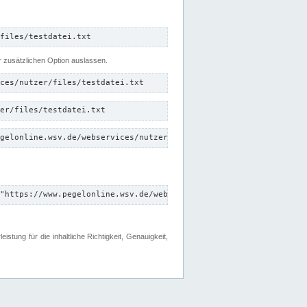
files/testdatei.txt
er zusätzlichen Option auslassen.
ces/nutzer/files/testdatei.txt
er/files/testdatei.txt
gelonline.wsv.de/webservices/nutzer/files/testdatei.txt"
"https://www.pegelonline.wsv.de/webservices/nutzer/files"
tung für die inhaltliche Richtigkeit, Genauigkeit,