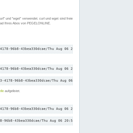
rl" und "wget" verwendet. curl und wget sind freie
load Ihres Abos von PEGELONLINE.
4178-96b8-43bea330dcae/Thu Aug 06 20:52:45 CEST 2026/down.txt"
4178-96b8-43bea330dcae/Thu Aug 06 20:52:45 CEST 2026/down.txt"
3-4178-96b8-43bea330dcae/Thu Aug 06 20:52:45 CEST 2026/down.txt"
lle
aufgelistet.
4178-96b8-43bea330dcae/Thu Aug 06 20:52:45 CEST 2026/down.txt"
8-96b8-43bea330dcae/Thu Aug 06 20:52:45 CEST 2026/down.txt"