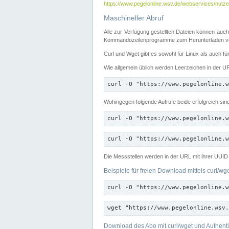
https://www.pegelonline.wsv.de/webservices/nutzer
Maschineller Abruf
Alle zur Verfügung gestellten Dateien können auch
Kommandozeilenprogramme zum Herunterladen von
Curl und Wget gibt es sowohl für Linux als auch f
Wie allgemein üblich werden Leerzeichen in der URL
curl -O "https://www.pegelonline.w
Wohingegen folgende Aufrufe beide erfolgreich sin
curl -O "https://www.pegelonline.w
curl -O "https://www.pegelonline.w
Die Messstellen werden in der URL mit ihrer UUID 
Beispiele für freien Download mittels curl/wg
curl -O "https://www.pegelonline.w
wget "https://www.pegelonline.wsv.
Download des Abo mit curl/wget und Authenti