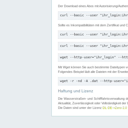
Der Download eines Abos mit Autorisierung/Authent
curl --basic --user "ihr_login:ihr
Sollte es Inkompatibilitäten mit dem Zertifikat und
curl --basic --user "ihr_login:ihr
curl --basic --user "ihr_login:ihr
wget --http-user="ihr_login" --htt
Mit Wget können Sie auch bestimmte Dateitypen
Folgendes Beispiel lädt alle Dateien mit der Erwei
wget -r -nd -A .dat --http-user="i
Haftung und Lizenz
Die Wasserstraßen- und Schifffahrtsverwaltung des
Aktualität, Zuverlässigkeit oder Vollständigkeit d
Die Daten sind unter der Lizenz
DL-DE->Zero-2.0