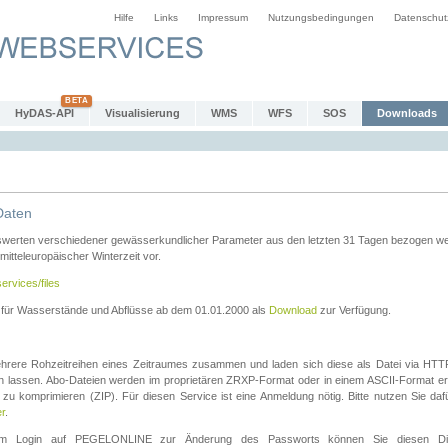
Hilfe
Links
Impressum
Nutzungsbedingungen
Datenschut
HyDAS-API
Visualisierung
WMS
WFS
SOS
Downloads
Daten
swerten verschiedener gewässerkundlicher Parameter aus den letzten 31 Tagen bezogen w
 mitteleuropäischer Winterzeit vor.
ervices/files
n für Wasserstände und Abflüsse ab dem 01.01.2000 als
Download
zur Verfügung.
rere Rohzeitreihen eines Zeitraumes zusammen und laden sich diese als Datei via HTTPS
len lassen. Abo-Dateien werden im proprietären ZRXP-Format oder in einem ASCII-Format ers
zu komprimieren (ZIP). Für diesen Service ist eine Anmeldung nötig. Bitte nutzen Sie d
er
.
igem Login auf PEGELONLINE zur Änderung des Passworts können Sie diesen Die