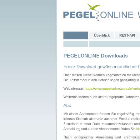
Überblick
REST-API
PEGELONLINE Downloads
Freier Download gewässerkundlicher 
Über diesen Dienst können Tagesdateien mit Mes
Die Zeitstempel in den Dateien liegen ganzjährig in
Webadresse:
https://www.pegelonline.wsv.de/webs
Weiterhin stehen auch ältere ungeprüfte Rohdate
Abo
Mit einem Abonnement fassen Sie regelmäßig meh
können Sie sich alternativ auch per Email zustel
Zeitreihen in einer Datei zusammenzufassen und 
Anmeldung und zu den Abonnements finden Sie
hi
Nach erfolgreicher Anmeldung und erstmal