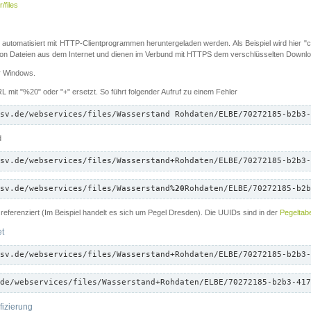
/files
 automatisiert mit HTTP-Clientprogrammen heruntergeladen werden. Als Beispiel wird hier "cu
 Dateien aus dem Internet und dienen im Verbund mit HTTPS dem verschlüsselten Down
ür Windows.
 mit "%20" oder "+" ersetzt. So führt folgender Aufruf zu einem Fehler
sv.de/webservices/files/Wasserstand Rohdaten/ELBE/70272185-b2b3-
d
sv.de/webservices/files/Wasserstand
+
Rohdaten/ELBE/70272185-b2b3-
sv.de/webservices/files/Wasserstand
%20
Rohdaten/ELBE/70272185-b2b
referenziert (Im Beispiel handelt es sich um Pegel Dresden). Die UUIDs sind in der
Pegeltabe
et
sv.de/webservices/files/Wasserstand+Rohdaten/ELBE/70272185-b2b3-
de/webservices/files/Wasserstand+Rohdaten/ELBE/70272185-b2b3-417
fizierung