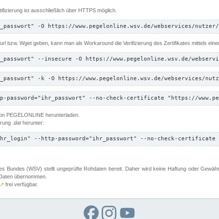
ifizierung ist ausschließlich über HTTPS möglich.
_passwort" -O https://www.pegelonline.wsv.de/webservices/nutzer/
 Curl bzw. Wget geben, kann man als Workaround die Verifizierung des Zertifikates mittels ein
_passwort" --insecure -O https://www.pegelonline.wsv.de/webservi
_passwort" -k -O https://www.pegelonline.wsv.de/webservices/nutz
p-password="ihr_passwort" --no-check-certificate "https://www.pe
 von PEGELONLINE herunterladen.
terung
.dat
herunter:
hr_login" --http-password="ihr_passwort" --no-check-certificate 
 Bundes (WSV) stellt ungeprüfte Rohdaten bereit. Daher wird keine Haftung oder Gewährleis
er Daten übernommen.
↗
frei verfügbar.