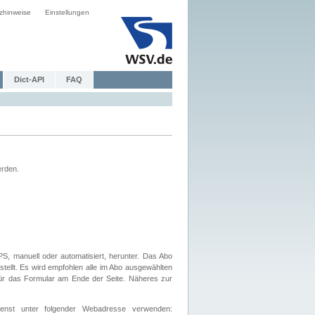
zhinweise
Einstellungen
Dict-API
FAQ
erden.
, manuell oder automatisiert, herunter. Das Abo
tellt. Es wird empfohlen alle im Abo ausgewählten
afür das Formular am Ende der Seite. Näheres zur
nst unter folgender Webadresse verwenden: