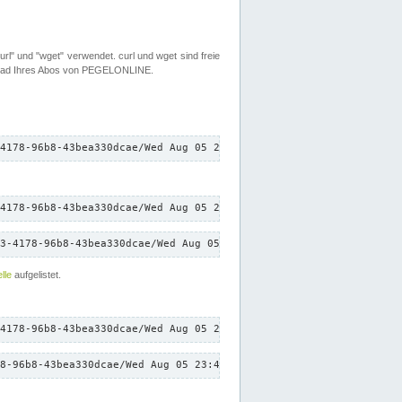
rl" und "wget" verwendet. curl und wget sind freie
load Ihres Abos von PEGELONLINE.
4178-96b8-43bea330dcae/Wed Aug 05 23:47:51 CEST 2026/down.txt"
4178-96b8-43bea330dcae/Wed Aug 05 23:47:51 CEST 2026/down.txt"
3-4178-96b8-43bea330dcae/Wed Aug 05 23:47:51 CEST 2026/down.txt"
lle
aufgelistet.
4178-96b8-43bea330dcae/Wed Aug 05 23:47:51 CEST 2026/down.txt"
8-96b8-43bea330dcae/Wed Aug 05 23:47:51 CEST 2026/down.txt"