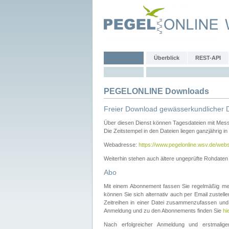
Überblick
REST-API
PEGELONLINE Downloads
Freier Download gewässerkundlicher 
Über diesen Dienst können Tagesdateien mit Mes
Die Zeitstempel in den Dateien liegen ganzjährig in
Webadresse:
https://www.pegelonline.wsv.de/webs
Weiterhin stehen auch ältere ungeprüfte Rohdate
Abo
Mit einem Abonnement fassen Sie regelmäßig meh
können Sie sich alternativ auch per Email zustel
Zeitreihen in einer Datei zusammenzufassen und 
Anmeldung und zu den Abonnements finden Sie
hi
Nach erfolgreicher Anmeldung und erstmal