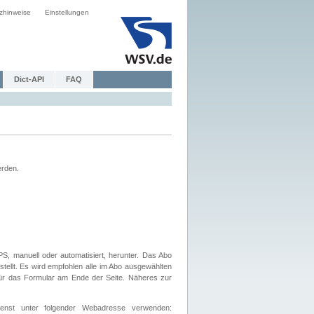
zhinweise
Einstellungen
Dict-API
FAQ
erden.
, manuell oder automatisiert, herunter. Das Abo
tellt. Es wird empfohlen alle im Abo ausgewählten
afür das Formular am Ende der Seite. Näheres zur
nst unter folgender Webadresse verwenden: