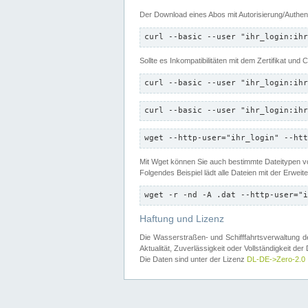
Der Download eines Abos mit Autorisierung/Authent
curl --basic --user "ihr_login:ihr
Sollte es Inkompatibilitäten mit dem Zertifikat und
curl --basic --user "ihr_login:ihr
curl --basic --user "ihr_login:ihr
wget --http-user="ihr_login" --htt
Mit Wget können Sie auch bestimmte Dateitypen
Folgendes Beispiel lädt alle Dateien mit der Erwei
wget -r -nd -A .dat --http-user="i
Haftung und Lizenz
Die Wasserstraßen- und Schifffahrtsverwaltung des
Aktualität, Zuverlässigkeit oder Vollständigkeit d
Die Daten sind unter der Lizenz
DL-DE->Zero-2.0