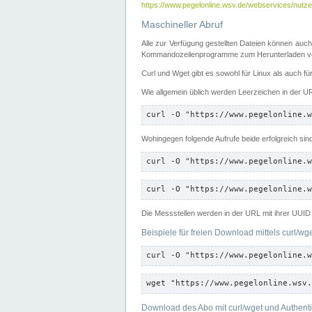
https://www.pegelonline.wsv.de/webservices/nutzer
Maschineller Abruf
Alle zur Verfügung gestellten Dateien können auch
Kommandozeilenprogramme zum Herunterladen von
Curl und Wget gibt es sowohl für Linux als auch f
Wie allgemein üblich werden Leerzeichen in der URL
curl -O "https://www.pegelonline.w
Wohingegen folgende Aufrufe beide erfolgreich sin
curl -O "https://www.pegelonline.w
curl -O "https://www.pegelonline.w
Die Messstellen werden in der URL mit ihrer UUID 
Beispiele für freien Download mittels curl/wg
curl -O "https://www.pegelonline.w
wget "https://www.pegelonline.wsv.
Download des Abo mit curl/wget und Authenti