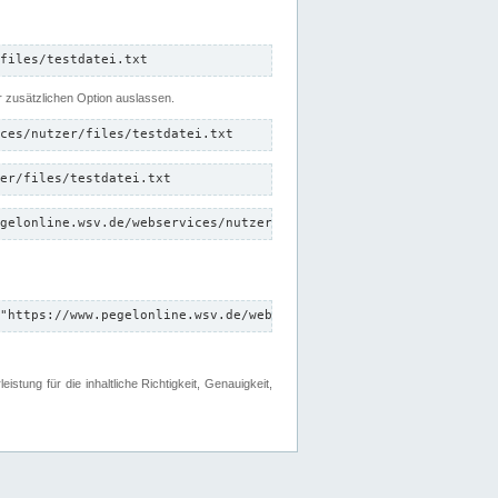
files/testdatei.txt
er zusätzlichen Option auslassen.
ces/nutzer/files/testdatei.txt
er/files/testdatei.txt
gelonline.wsv.de/webservices/nutzer/files/testdatei.txt"
"https://www.pegelonline.wsv.de/webservices/nutzer/files"
tung für die inhaltliche Richtigkeit, Genauigkeit,