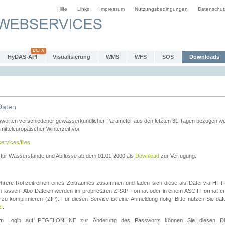
Hilfe
Links
Impressum
Nutzungsbedingungen
Datenschut
HyDAS-API
Visualisierung
WMS
WFS
SOS
Downloads
Daten
swerten verschiedener gewässerkundlicher Parameter aus den letzten 31 Tagen bezogen w
 mitteleuropäischer Winterzeit vor.
ervices/files
n für Wasserstände und Abflüsse ab dem 01.01.2000 als
Download
zur Verfügung.
rere Rohzeitreihen eines Zeitraumes zusammen und laden sich diese als Datei via HTTPS
len lassen. Abo-Dateien werden im proprietären ZRXP-Format oder in einem ASCII-Format ers
zu komprimieren (ZIP). Für diesen Service ist eine Anmeldung nötig. Bitte nutzen Sie d
er
.
igem Login auf PEGELONLINE zur Änderung des Passworts können Sie diesen Die