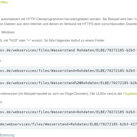
/files
 automatisiert mit HTTP-Clientprogrammen heruntergeladen werden. Als Beispiel wird hier "cu
 Dateien aus dem Internet und dienen im Verbund mit HTTPS dem verschlüsselten Down
ür Windows.
 mit "%20" oder "+" ersetzt. So führt folgender Aufruf zu einem Fehler
sv.de/webservices/files/Wasserstand Rohdaten/ELBE/70272185-b2b3-
d
sv.de/webservices/files/Wasserstand
+
Rohdaten/ELBE/70272185-b2b3-
sv.de/webservices/files/Wasserstand
%20
Rohdaten/ELBE/70272185-b2b
referenziert (Im Beispiel handelt es sich um Pegel Dresden). Die UUIDs sind in der
Pegeltabe
et
sv.de/webservices/files/Wasserstand+Rohdaten/ELBE/70272185-b2b3-
de/webservices/files/Wasserstand+Rohdaten/ELBE/70272185-b2b3-417
fizierung