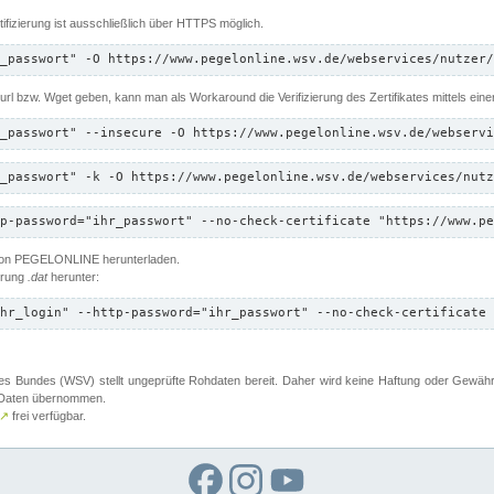
ifizierung ist ausschließlich über HTTPS möglich.
_passwort" -O https://www.pegelonline.wsv.de/webservices/nutzer/
 Curl bzw. Wget geben, kann man als Workaround die Verifizierung des Zertifikates mittels ein
_passwort" --insecure -O https://www.pegelonline.wsv.de/webservi
_passwort" -k -O https://www.pegelonline.wsv.de/webservices/nutz
p-password="ihr_passwort" --no-check-certificate "https://www.pe
 von PEGELONLINE herunterladen.
terung
.dat
herunter:
hr_login" --http-password="ihr_passwort" --no-check-certificate 
 Bundes (WSV) stellt ungeprüfte Rohdaten bereit. Daher wird keine Haftung oder Gewährleis
er Daten übernommen.
↗
frei verfügbar.