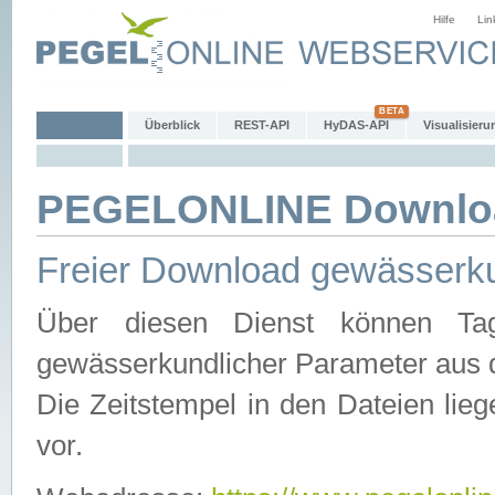
Hilfe
Lin
Überblick
REST-API
HyDAS-API
Visualisieru
PEGELONLINE Downlo
Freier Download gewässerku
Über diesen Dienst können Tag
gewässerkundlicher Parameter aus 
Die Zeitstempel in den Dateien lieg
vor.