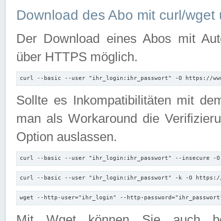
Download des Abo mit curl/wget 
Der Download eines Abos mit Autori
über HTTPS möglich.
curl --basic --user "ihr_login:ihr_passwort" -O https://ww
Sollte es Inkompatibilitäten mit d
man als Workaround die Verifizierun
Option auslassen.
curl --basic --user "ihr_login:ihr_passwort" --insecure -O
curl --basic --user "ihr_login:ihr_passwort" -k -O https:/
wget --http-user="ihr_login" --http-password="ihr_passwort
Mit Wget können Sie auch b