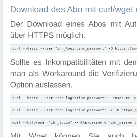
Download des Abo mit curl/wget 
Der Download eines Abos mit Autori
über HTTPS möglich.
curl --basic --user "ihr_login:ihr_passwort" -O https://ww
Sollte es Inkompatibilitäten mit d
man als Workaround die Verifizierun
Option auslassen.
curl --basic --user "ihr_login:ihr_passwort" --insecure -O
curl --basic --user "ihr_login:ihr_passwort" -k -O https:/
wget --http-user="ihr_login" --http-password="ihr_passwort
Mit Wget können Sie auch b