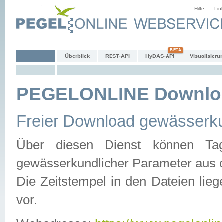
Hilfe
Lin
Überblick
REST-API
HyDAS-API
Visualisieru
PEGELONLINE Downlo
Freier Download gewässerku
Über diesen Dienst können Tag
gewässerkundlicher Parameter aus 
Die Zeitstempel in den Dateien lieg
vor.