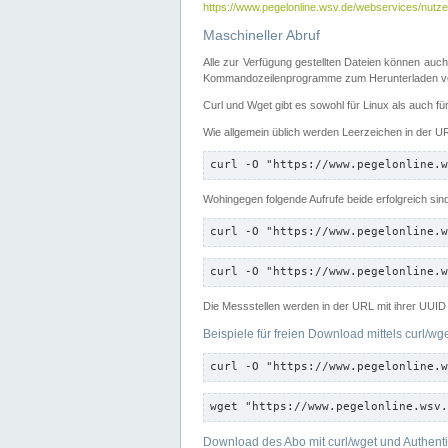
https://www.pegelonline.wsv.de/webservices/nutzer
Maschineller Abruf
Alle zur Verfügung gestellten Dateien können auch
Kommandozeilenprogramme zum Herunterladen von
Curl und Wget gibt es sowohl für Linux als auch f
Wie allgemein üblich werden Leerzeichen in der URL
curl -O "https://www.pegelonline.w
Wohingegen folgende Aufrufe beide erfolgreich sin
curl -O "https://www.pegelonline.w
curl -O "https://www.pegelonline.w
Die Messstellen werden in der URL mit ihrer UUID 
Beispiele für freien Download mittels curl/wg
curl -O "https://www.pegelonline.w
wget "https://www.pegelonline.wsv.
Download des Abo mit curl/wget und Authenti