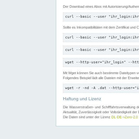
Der Download eines Abos mit Autorisierung/Authent
curl --basic --user "ihr_login:ihr
Sollte es Inkompatibilitäten mit dem Zertifikat und
curl --basic --user "ihr_login:ihr
curl --basic --user "ihr_login:ihr
wget --http-user="ihr_login" --htt
Mit Wget können Sie auch bestimmte Dateitypen
Folgendes Beispiel lädt alle Dateien mit der Erwei
wget -r -nd -A .dat --http-user="i
Haftung und Lizenz
Die Wasserstraßen- und Schifffahrtsverwaltung des
Aktualität, Zuverlässigkeit oder Vollständigkeit d
Die Daten sind unter der Lizenz
DL-DE->Zero-2.0