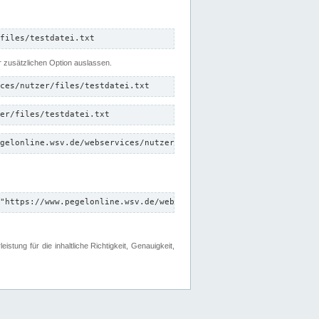
files/testdatei.txt
er zusätzlichen Option auslassen.
ces/nutzer/files/testdatei.txt
er/files/testdatei.txt
gelonline.wsv.de/webservices/nutzer/files/testdatei.txt"
"https://www.pegelonline.wsv.de/webservices/nutzer/files"
tung für die inhaltliche Richtigkeit, Genauigkeit,