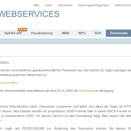
Hilfe
Links
Impressum
Nutzungsbedingungen
Datenschut
HyDAS-API
Visualisierung
WMS
WFS
SOS
Downloads
Daten
swerten verschiedener gewässerkundlicher Parameter aus den letzten 31 Tagen bezogen w
 mitteleuropäischer Winterzeit vor.
ervices/files
n für Wasserstände und Abflüsse ab dem 01.01.2000 als
Download
zur Verfügung.
rere Rohzeitreihen eines Zeitraumes zusammen und laden sich diese als Datei via HTTPS
len lassen. Abo-Dateien werden im proprietären ZRXP-Format oder in einem ASCII-Format ers
zu komprimieren (ZIP). Für diesen Service ist eine Anmeldung nötig. Bitte nutzen Sie d
er
.
igem Login auf PEGELONLINE zur Änderung des Passworts können Sie diesen Die