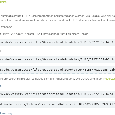
/files
 automatisiert mit HTTP-Clientprogrammen heruntergeladen werden. Als Beispiel wird hier "cu
 Dateien aus dem Internet und dienen im Verbund mit HTTPS dem verschlüsselten Down
ür Windows.
 mit "%20" oder "+" ersetzt. So führt folgender Aufruf zu einem Fehler
sv.de/webservices/files/Wasserstand Rohdaten/ELBE/70272185-b2b3-
d
sv.de/webservices/files/Wasserstand
+
Rohdaten/ELBE/70272185-b2b3-
sv.de/webservices/files/Wasserstand
%20
Rohdaten/ELBE/70272185-b2b
referenziert (Im Beispiel handelt es sich um Pegel Dresden). Die UUIDs sind in der
Pegeltabe
et
sv.de/webservices/files/Wasserstand+Rohdaten/ELBE/70272185-b2b3-
de/webservices/files/Wasserstand+Rohdaten/ELBE/70272185-b2b3-417
fizierung