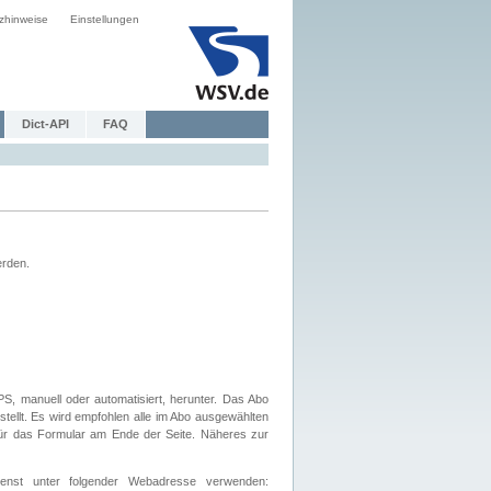
zhinweise
Einstellungen
Dict-API
FAQ
erden.
, manuell oder automatisiert, herunter. Das Abo
tellt. Es wird empfohlen alle im Abo ausgewählten
afür das Formular am Ende der Seite. Näheres zur
nst unter folgender Webadresse verwenden: