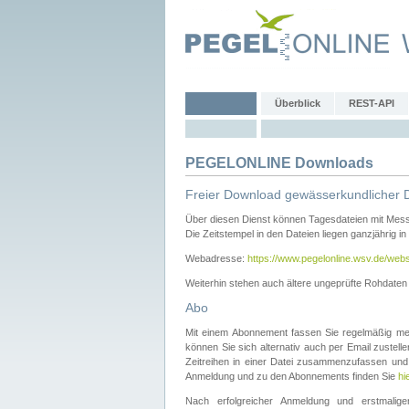
Überblick
REST-API
PEGELONLINE Downloads
Freier Download gewässerkundlicher 
Über diesen Dienst können Tagesdateien mit Mes
Die Zeitstempel in den Dateien liegen ganzjährig in
Webadresse:
https://www.pegelonline.wsv.de/webs
Weiterhin stehen auch ältere ungeprüfte Rohdate
Abo
Mit einem Abonnement fassen Sie regelmäßig meh
können Sie sich alternativ auch per Email zustel
Zeitreihen in einer Datei zusammenzufassen und 
Anmeldung und zu den Abonnements finden Sie
hi
Nach erfolgreicher Anmeldung und erstmal