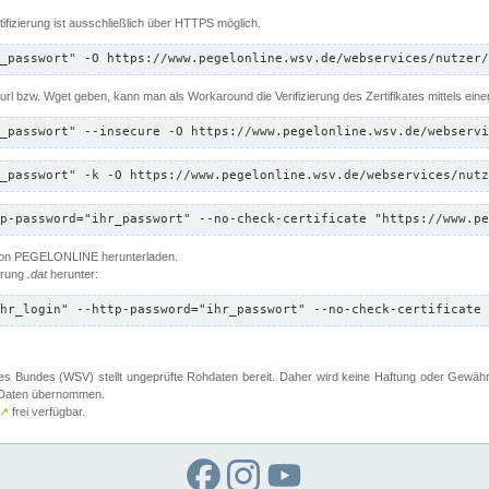
ifizierung ist ausschließlich über HTTPS möglich.
_passwort" -O https://www.pegelonline.wsv.de/webservices/nutzer/
 Curl bzw. Wget geben, kann man als Workaround die Verifizierung des Zertifikates mittels ein
_passwort" --insecure -O https://www.pegelonline.wsv.de/webservi
_passwort" -k -O https://www.pegelonline.wsv.de/webservices/nutz
p-password="ihr_passwort" --no-check-certificate "https://www.pe
 von PEGELONLINE herunterladen.
terung
.dat
herunter:
hr_login" --http-password="ihr_passwort" --no-check-certificate 
 Bundes (WSV) stellt ungeprüfte Rohdaten bereit. Daher wird keine Haftung oder Gewährleis
er Daten übernommen.
↗
frei verfügbar.