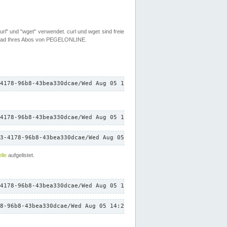
rl" und "wget" verwendet. curl und wget sind freie
load Ihres Abos von PEGELONLINE.
4178-96b8-43bea330dcae/Wed Aug 05 14:21:51 CEST 2026/down.txt"
4178-96b8-43bea330dcae/Wed Aug 05 14:21:51 CEST 2026/down.txt"
3-4178-96b8-43bea330dcae/Wed Aug 05 14:21:51 CEST 2026/down.txt"
lle
aufgelistet.
4178-96b8-43bea330dcae/Wed Aug 05 14:21:51 CEST 2026/down.txt"
8-96b8-43bea330dcae/Wed Aug 05 14:21:51 CEST 2026/down.txt"