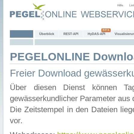
Hilfe
Lin
Überblick
REST-API
HyDAS-API
Visualisieru
PEGELONLINE Downlo
Freier Download gewässerku
Über diesen Dienst können Tag
gewässerkundlicher Parameter aus 
Die Zeitstempel in den Dateien lieg
vor.