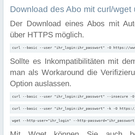
Download des Abo mit curl/wget 
Der Download eines Abos mit Autori
über HTTPS möglich.
curl --basic --user "ihr_login:ihr_passwort" -O https://ww
Sollte es Inkompatibilitäten mit d
man als Workaround die Verifizierun
Option auslassen.
curl --basic --user "ihr_login:ihr_passwort" --insecure -O
curl --basic --user "ihr_login:ihr_passwort" -k -O https:/
wget --http-user="ihr_login" --http-password="ihr_passwort
Mit Wget können Sie auch b