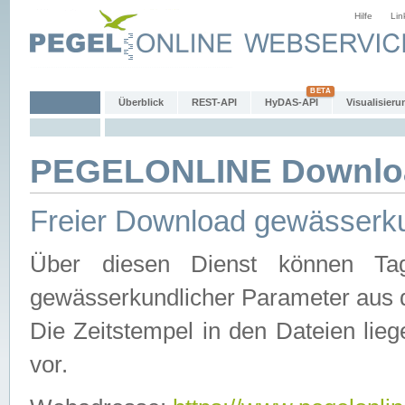
Hilfe
Lin
Überblick
REST-API
HyDAS-API
Visualisieru
PEGELONLINE Downlo
Freier Download gewässerku
Über diesen Dienst können Tag
gewässerkundlicher Parameter aus 
Die Zeitstempel in den Dateien lieg
vor.