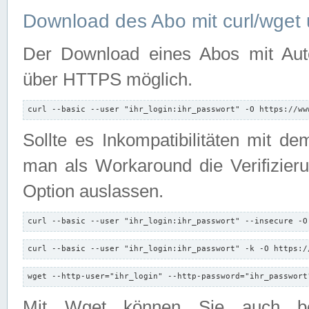
Download des Abo mit curl/wget 
Der Download eines Abos mit Autori
über HTTPS möglich.
curl --basic --user "ihr_login:ihr_passwort" -O https://ww
Sollte es Inkompatibilitäten mit d
man als Workaround die Verifizierun
Option auslassen.
curl --basic --user "ihr_login:ihr_passwort" --insecure -O
curl --basic --user "ihr_login:ihr_passwort" -k -O https:/
wget --http-user="ihr_login" --http-password="ihr_passwort
Mit Wget können Sie auch b