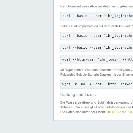
Der Download eines Abos mit Autorisierung/Authent
curl --basic --user "ihr_login:ihr
Sollte es Inkompatibilitäten mit dem Zertifikat und
curl --basic --user "ihr_login:ihr
curl --basic --user "ihr_login:ihr
wget --http-user="ihr_login" --htt
Mit Wget können Sie auch bestimmte Dateitypen
Folgendes Beispiel lädt alle Dateien mit der Erwei
wget -r -nd -A .dat --http-user="i
Haftung und Lizenz
Die Wasserstraßen- und Schifffahrtsverwaltung des
Aktualität, Zuverlässigkeit oder Vollständigkeit d
Die Daten sind unter der Lizenz
DL-DE->Zero-2.0