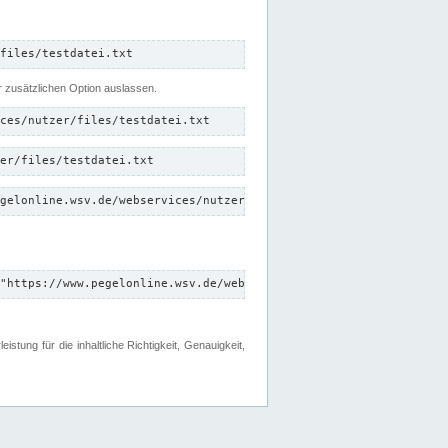
files/testdatei.txt
er zusätzlichen Option auslassen.
ces/nutzer/files/testdatei.txt
er/files/testdatei.txt
gelonline.wsv.de/webservices/nutzer/files/testdatei.txt"
"https://www.pegelonline.wsv.de/webservices/nutzer/files"
tung für die inhaltliche Richtigkeit, Genauigkeit,