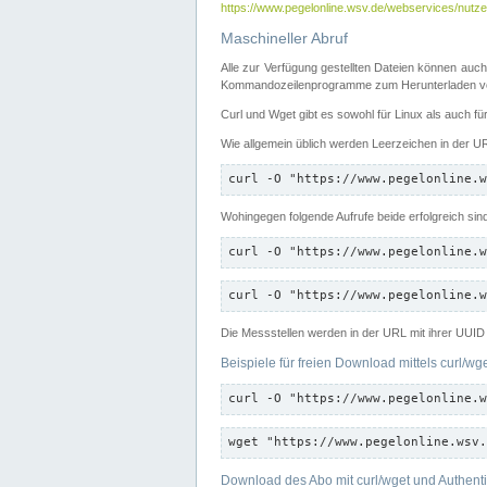
https://www.pegelonline.wsv.de/webservices/nutzer
Maschineller Abruf
Alle zur Verfügung gestellten Dateien können auch
Kommandozeilenprogramme zum Herunterladen von
Curl und Wget gibt es sowohl für Linux als auch f
Wie allgemein üblich werden Leerzeichen in der URL
curl -O "https://www.pegelonline.w
Wohingegen folgende Aufrufe beide erfolgreich sin
curl -O "https://www.pegelonline.w
curl -O "https://www.pegelonline.w
Die Messstellen werden in der URL mit ihrer UUID 
Beispiele für freien Download mittels curl/wg
curl -O "https://www.pegelonline.w
wget "https://www.pegelonline.wsv.
Download des Abo mit curl/wget und Authenti