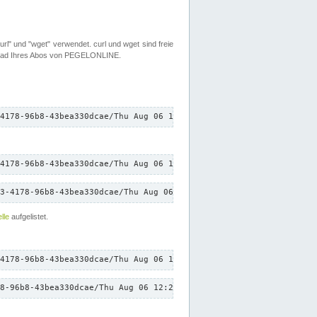
rl" und "wget" verwendet. curl und wget sind freie
load Ihres Abos von PEGELONLINE.
4178-96b8-43bea330dcae/Thu Aug 06 12:26:58 CEST 2026/down.txt"
4178-96b8-43bea330dcae/Thu Aug 06 12:26:58 CEST 2026/down.txt"
3-4178-96b8-43bea330dcae/Thu Aug 06 12:26:58 CEST 2026/down.txt"
lle
aufgelistet.
4178-96b8-43bea330dcae/Thu Aug 06 12:26:58 CEST 2026/down.txt"
8-96b8-43bea330dcae/Thu Aug 06 12:26:58 CEST 2026/down.txt"