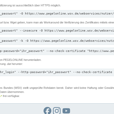
ifizierung ist ausschließlich über HTTPS möglich.
_passwort" -O https://www.pegelonline.wsv.de/webservices/nutzer/
 Curl bzw. Wget geben, kann man als Workaround die Verifizierung des Zertifikates mittels ein
_passwort" --insecure -O https://www.pegelonline.wsv.de/webservi
_passwort" -k -O https://www.pegelonline.wsv.de/webservices/nutz
p-password="ihr_passwort" --no-check-certificate "https://www.pe
 von PEGELONLINE herunterladen.
terung
.dat
herunter:
hr_login" --http-password="ihr_passwort" --no-check-certificate 
 Bundes (WSV) stellt ungeprüfte Rohdaten bereit. Daher wird keine Haftung oder Gewährleis
er Daten übernommen.
↗
frei verfügbar.