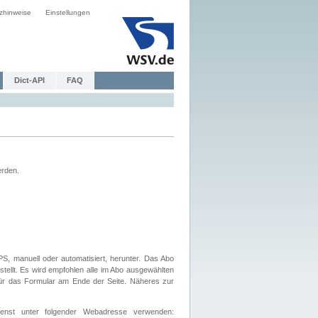
zhinweise
Einstellungen
Dict-API
FAQ
erden.
, manuell oder automatisiert, herunter. Das Abo
tellt. Es wird empfohlen alle im Abo ausgewählten
afür das Formular am Ende der Seite. Näheres zur
nst unter folgender Webadresse verwenden: