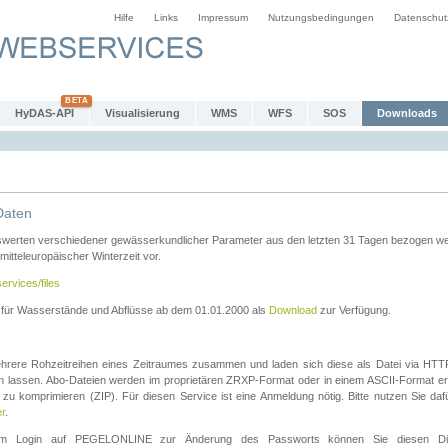
Hilfe
Links
Impressum
Nutzungsbedingungen
Datenschut
HyDAS-API
Visualisierung
WMS
WFS
SOS
Downloads
Daten
swerten verschiedener gewässerkundlicher Parameter aus den letzten 31 Tagen bezogen w
 mitteleuropäischer Winterzeit vor.
ervices/files
n für Wasserstände und Abflüsse ab dem 01.01.2000 als
Download
zur Verfügung.
rere Rohzeitreihen eines Zeitraumes zusammen und laden sich diese als Datei via HTTPS
len lassen. Abo-Dateien werden im proprietären ZRXP-Format oder in einem ASCII-Format ers
zu komprimieren (ZIP). Für diesen Service ist eine Anmeldung nötig. Bitte nutzen Sie d
er
.
igem Login auf PEGELONLINE zur Änderung des Passworts können Sie diesen Die