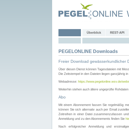
Überblick
REST-API
PEGELONLINE Downloads
Freier Download gewässerkundlicher 
Über diesen Dienst können Tagesdateien mit Mes
Die Zeitstempel in den Dateien liegen ganzjährig in
Webadresse:
https://www.pegelonline.wsv.de/webs
Weiterhin stehen auch ältere ungeprüfte Rohdate
Abo
Mit einem Abonnement fassen Sie regelmäßig meh
können Sie sich alternativ auch per Email zustel
Zeitreihen in einer Datei zusammenzufassen und 
Anmeldung und zu den Abonnements finden Sie
hi
Nach erfolgreicher Anmeldung und erstmal