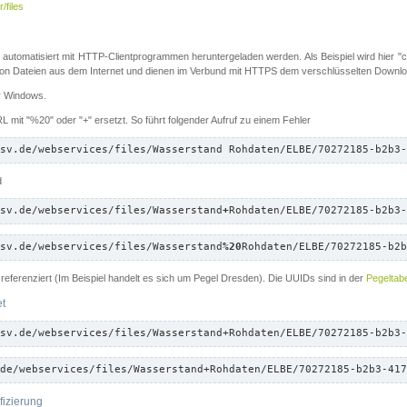
/files
 automatisiert mit HTTP-Clientprogrammen heruntergeladen werden. Als Beispiel wird hier "cu
 Dateien aus dem Internet und dienen im Verbund mit HTTPS dem verschlüsselten Down
ür Windows.
 mit "%20" oder "+" ersetzt. So führt folgender Aufruf zu einem Fehler
sv.de/webservices/files/Wasserstand Rohdaten/ELBE/70272185-b2b3-
d
sv.de/webservices/files/Wasserstand
+
Rohdaten/ELBE/70272185-b2b3-
sv.de/webservices/files/Wasserstand
%20
Rohdaten/ELBE/70272185-b2b
referenziert (Im Beispiel handelt es sich um Pegel Dresden). Die UUIDs sind in der
Pegeltabe
et
sv.de/webservices/files/Wasserstand+Rohdaten/ELBE/70272185-b2b3-
de/webservices/files/Wasserstand+Rohdaten/ELBE/70272185-b2b3-417
fizierung