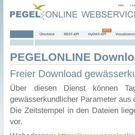
Hilfe
Lin
Überblick
REST-API
HyDAS-API
Visualisieru
PEGELONLINE Downlo
Freier Download gewässerku
Über diesen Dienst können Tag
gewässerkundlicher Parameter aus 
Die Zeitstempel in den Dateien lieg
vor.