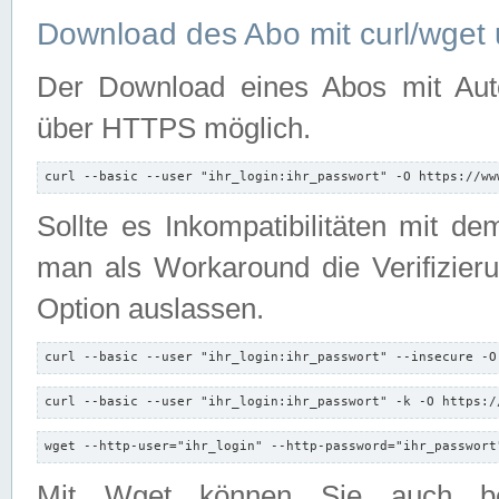
Download des Abo mit curl/wget 
Der Download eines Abos mit Autori
über HTTPS möglich.
curl --basic --user "ihr_login:ihr_passwort" -O https://ww
Sollte es Inkompatibilitäten mit d
man als Workaround die Verifizierun
Option auslassen.
curl --basic --user "ihr_login:ihr_passwort" --insecure -O
curl --basic --user "ihr_login:ihr_passwort" -k -O https:/
wget --http-user="ihr_login" --http-password="ihr_passwort
Mit Wget können Sie auch b