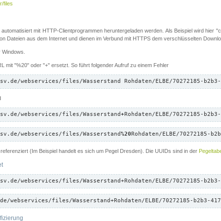
/files
 automatisiert mit HTTP-Clientprogrammen heruntergeladen werden. Als Beispiel wird hier "cu
 Dateien aus dem Internet und dienen im Verbund mit HTTPS dem verschlüsselten Down
ür Windows.
 mit "%20" oder "+" ersetzt. So führt folgender Aufruf zu einem Fehler
sv.de/webservices/files/Wasserstand Rohdaten/ELBE/70272185-b2b3-
d
sv.de/webservices/files/Wasserstand
+
Rohdaten/ELBE/70272185-b2b3-
sv.de/webservices/files/Wasserstand
%20
Rohdaten/ELBE/70272185-b2b
referenziert (Im Beispiel handelt es sich um Pegel Dresden). Die UUIDs sind in der
Pegeltabe
et
sv.de/webservices/files/Wasserstand+Rohdaten/ELBE/70272185-b2b3-
de/webservices/files/Wasserstand+Rohdaten/ELBE/70272185-b2b3-417
fizierung