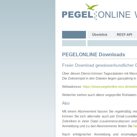
Überblick
REST-API
PEGELONLINE Downloads
Freier Download gewässerkundlicher 
Über diesen Dienst können Tagesdateien mit Mes
Die Zeitstempel in den Dateien liegen ganzjährig in
Webadresse:
https://www.pegelonline.wsv.de/webs
Weiterhin stehen auch ältere ungeprüfte Rohdate
Abo
Mit einem Abonnement fassen Sie regelmäßig meh
können Sie sich alternativ auch per Email zustel
Zeitreihen in einer Datei zusammenzufassen und 
Anmeldung und zu den Abonnements finden Sie
hi
Nach erfolgreicher Anmeldung und erstmal