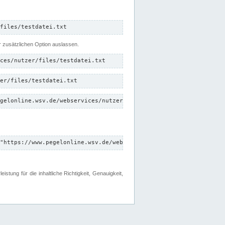
files/testdatei.txt
er zusätzlichen Option auslassen.
ces/nutzer/files/testdatei.txt
er/files/testdatei.txt
gelonline.wsv.de/webservices/nutzer/files/testdatei.txt"
"https://www.pegelonline.wsv.de/webservices/nutzer/files"
tung für die inhaltliche Richtigkeit, Genauigkeit,