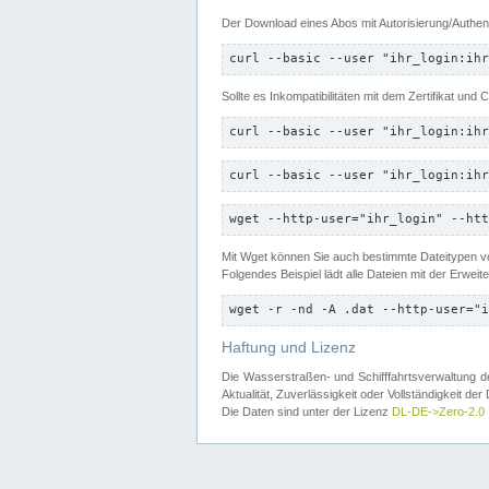
Der Download eines Abos mit Autorisierung/Authent
curl --basic --user "ihr_login:ihr
Sollte es Inkompatibilitäten mit dem Zertifikat und
curl --basic --user "ihr_login:ihr
curl --basic --user "ihr_login:ihr
wget --http-user="ihr_login" --htt
Mit Wget können Sie auch bestimmte Dateitypen
Folgendes Beispiel lädt alle Dateien mit der Erwei
wget -r -nd -A .dat --http-user="i
Haftung und Lizenz
Die Wasserstraßen- und Schifffahrtsverwaltung des
Aktualität, Zuverlässigkeit oder Vollständigkeit d
Die Daten sind unter der Lizenz
DL-DE->Zero-2.0