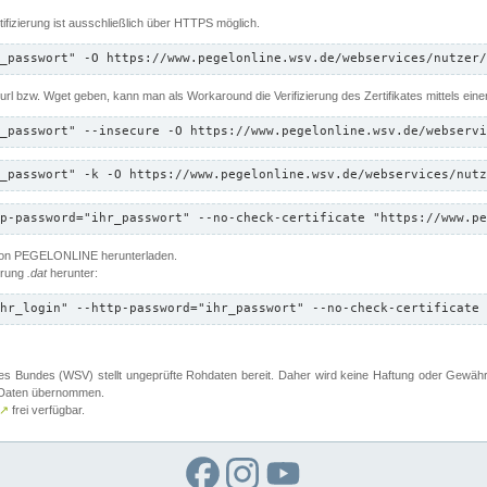
ifizierung ist ausschließlich über HTTPS möglich.
_passwort" -O https://www.pegelonline.wsv.de/webservices/nutzer/
 Curl bzw. Wget geben, kann man als Workaround die Verifizierung des Zertifikates mittels ein
_passwort" --insecure -O https://www.pegelonline.wsv.de/webservi
_passwort" -k -O https://www.pegelonline.wsv.de/webservices/nutz
p-password="ihr_passwort" --no-check-certificate "https://www.pe
 von PEGELONLINE herunterladen.
terung
.dat
herunter:
hr_login" --http-password="ihr_passwort" --no-check-certificate 
 Bundes (WSV) stellt ungeprüfte Rohdaten bereit. Daher wird keine Haftung oder Gewährleis
er Daten übernommen.
↗
frei verfügbar.