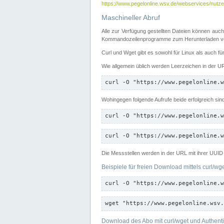
https://www.pegelonline.wsv.de/webservices/nutzer
Maschineller Abruf
Alle zur Verfügung gestellten Dateien können auch
Kommandozeilenprogramme zum Herunterladen von
Curl und Wget gibt es sowohl für Linux als auch f
Wie allgemein üblich werden Leerzeichen in der URL
curl -O "https://www.pegelonline.w
Wohingegen folgende Aufrufe beide erfolgreich sin
curl -O "https://www.pegelonline.w
curl -O "https://www.pegelonline.w
Die Messstellen werden in der URL mit ihrer UUID 
Beispiele für freien Download mittels curl/wg
curl -O "https://www.pegelonline.w
wget "https://www.pegelonline.wsv.
Download des Abo mit curl/wget und Authenti