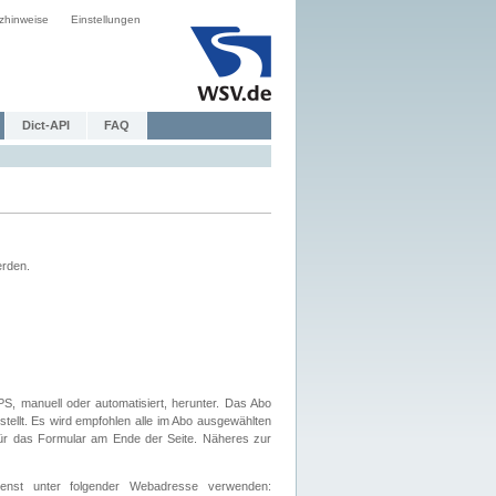
zhinweise
Einstellungen
Dict-API
FAQ
erden.
, manuell oder automatisiert, herunter. Das Abo
tellt. Es wird empfohlen alle im Abo ausgewählten
afür das Formular am Ende der Seite. Näheres zur
nst unter folgender Webadresse verwenden: