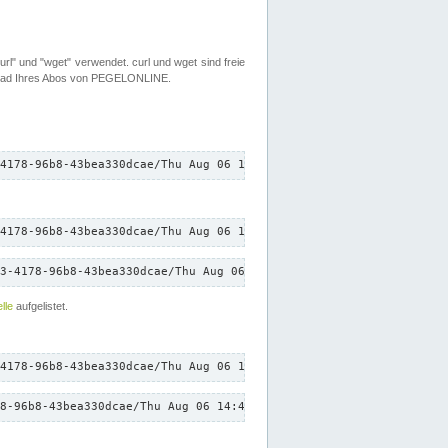
rl" und "wget" verwendet. curl und wget sind freie
load Ihres Abos von PEGELONLINE.
4178-96b8-43bea330dcae/Thu Aug 06 14:44:36 CEST 2026/down.txt"
4178-96b8-43bea330dcae/Thu Aug 06 14:44:36 CEST 2026/down.txt"
3-4178-96b8-43bea330dcae/Thu Aug 06 14:44:36 CEST 2026/down.txt"
lle
aufgelistet.
4178-96b8-43bea330dcae/Thu Aug 06 14:44:36 CEST 2026/down.txt"
8-96b8-43bea330dcae/Thu Aug 06 14:44:36 CEST 2026/down.txt"