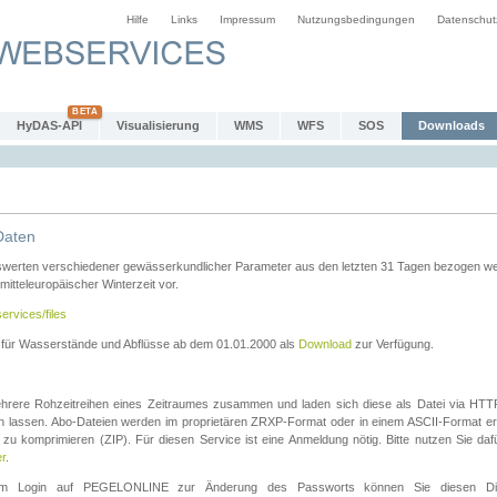
Hilfe
Links
Impressum
Nutzungsbedingungen
Datenschut
HyDAS-API
Visualisierung
WMS
WFS
SOS
Downloads
Daten
swerten verschiedener gewässerkundlicher Parameter aus den letzten 31 Tagen bezogen w
 mitteleuropäischer Winterzeit vor.
ervices/files
n für Wasserstände und Abflüsse ab dem 01.01.2000 als
Download
zur Verfügung.
rere Rohzeitreihen eines Zeitraumes zusammen und laden sich diese als Datei via HTTPS
len lassen. Abo-Dateien werden im proprietären ZRXP-Format oder in einem ASCII-Format ers
zu komprimieren (ZIP). Für diesen Service ist eine Anmeldung nötig. Bitte nutzen Sie d
er
.
igem Login auf PEGELONLINE zur Änderung des Passworts können Sie diesen Die