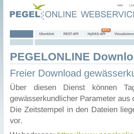
Hilfe
Lin
Überblick
REST-API
HyDAS-API
Visualisieru
PEGELONLINE Downlo
Freier Download gewässerku
Über diesen Dienst können Tag
gewässerkundlicher Parameter aus 
Die Zeitstempel in den Dateien lieg
vor.