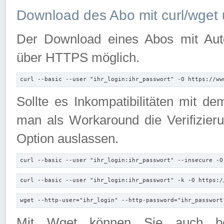
Download des Abo mit curl/wget 
Der Download eines Abos mit Autori
über HTTPS möglich.
curl --basic --user "ihr_login:ihr_passwort" -O https://ww
Sollte es Inkompatibilitäten mit d
man als Workaround die Verifizierun
Option auslassen.
curl --basic --user "ihr_login:ihr_passwort" --insecure -O
curl --basic --user "ihr_login:ihr_passwort" -k -O https:/
wget --http-user="ihr_login" --http-password="ihr_passwort
Mit Wget können Sie auch b