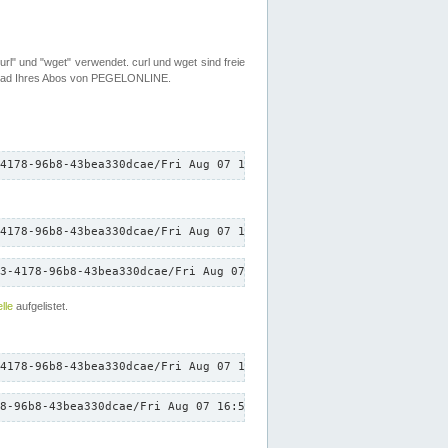
rl" und "wget" verwendet. curl und wget sind freie
load Ihres Abos von PEGELONLINE.
4178-96b8-43bea330dcae/Fri Aug 07 16:50:46 CEST 2026/down.txt"
4178-96b8-43bea330dcae/Fri Aug 07 16:50:46 CEST 2026/down.txt"
3-4178-96b8-43bea330dcae/Fri Aug 07 16:50:46 CEST 2026/down.txt"
lle
aufgelistet.
4178-96b8-43bea330dcae/Fri Aug 07 16:50:46 CEST 2026/down.txt"
8-96b8-43bea330dcae/Fri Aug 07 16:50:46 CEST 2026/down.txt"