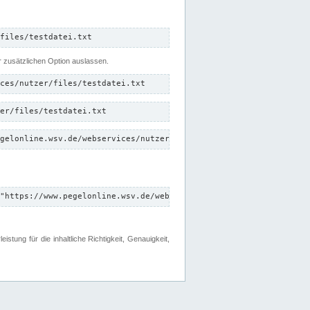
files/testdatei.txt
er zusätzlichen Option auslassen.
ces/nutzer/files/testdatei.txt
er/files/testdatei.txt
gelonline.wsv.de/webservices/nutzer/files/testdatei.txt"
"https://www.pegelonline.wsv.de/webservices/nutzer/files"
tung für die inhaltliche Richtigkeit, Genauigkeit,