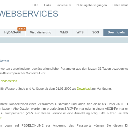
Hilfe
Links
Impressum
Nutzungsbedingungen
Datenschut
HyDAS-API
Visualisierung
WMS
WFS
SOS
Downloads
Daten
swerten verschiedener gewässerkundlicher Parameter aus den letzten 31 Tagen bezogen w
 mitteleuropäischer Winterzeit vor.
ervices/files
n für Wasserstände und Abflüsse ab dem 01.01.2000 als
Download
zur Verfügung.
rere Rohzeitreihen eines Zeitraumes zusammen und laden sich diese als Datei via HTTPS
len lassen. Abo-Dateien werden im proprietären ZRXP-Format oder in einem ASCII-Format ers
zu komprimieren (ZIP). Für diesen Service ist eine Anmeldung nötig. Bitte nutzen Sie d
er
.
igem Login auf PEGELONLINE zur Änderung des Passworts können Sie diesen Die