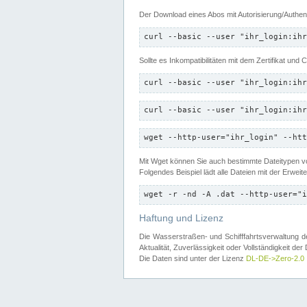
Der Download eines Abos mit Autorisierung/Authent
curl --basic --user "ihr_login:ihr
Sollte es Inkompatibilitäten mit dem Zertifikat und
curl --basic --user "ihr_login:ihr
curl --basic --user "ihr_login:ihr
wget --http-user="ihr_login" --htt
Mit Wget können Sie auch bestimmte Dateitypen
Folgendes Beispiel lädt alle Dateien mit der Erwei
wget -r -nd -A .dat --http-user="i
Haftung und Lizenz
Die Wasserstraßen- und Schifffahrtsverwaltung des
Aktualität, Zuverlässigkeit oder Vollständigkeit d
Die Daten sind unter der Lizenz
DL-DE->Zero-2.0