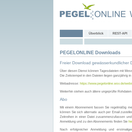
Überblick
REST-API
PEGELONLINE Downloads
Freier Download gewässerkundlicher 
Über diesen Dienst können Tagesdateien mit Mes
Die Zeitstempel in den Dateien liegen ganzjährig in
Webadresse:
https://www.pegelonline.wsv.de/webs
Weiterhin stehen auch ältere ungeprüfte Rohdate
Abo
Mit einem Abonnement fassen Sie regelmäßig meh
können Sie sich alternativ auch per Email zustel
Zeitreihen in einer Datei zusammenzufassen und 
Anmeldung und zu den Abonnements finden Sie
hi
Nach erfolgreicher Anmeldung und erstmal