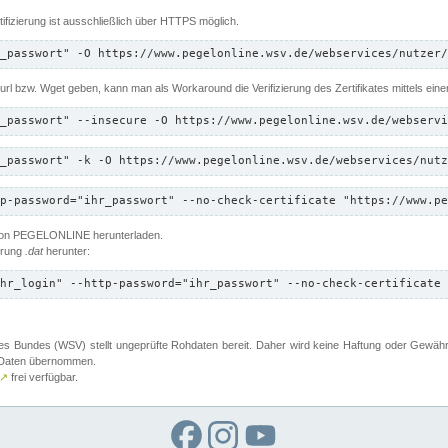
ifizierung ist ausschließlich über HTTPS möglich.
_passwort" -O https://www.pegelonline.wsv.de/webservices/nutzer/
 Curl bzw. Wget geben, kann man als Workaround die Verifizierung des Zertifikates mittels ein
_passwort" --insecure -O https://www.pegelonline.wsv.de/webservi
_passwort" -k -O https://www.pegelonline.wsv.de/webservices/nutz
p-password="ihr_passwort" --no-check-certificate "https://www.pe
 von PEGELONLINE herunterladen.
terung
.dat
herunter:
hr_login" --http-password="ihr_passwort" --no-check-certificate 
 Bundes (WSV) stellt ungeprüfte Rohdaten bereit. Daher wird keine Haftung oder Gewährleis
er Daten übernommen.
↗
frei verfügbar.