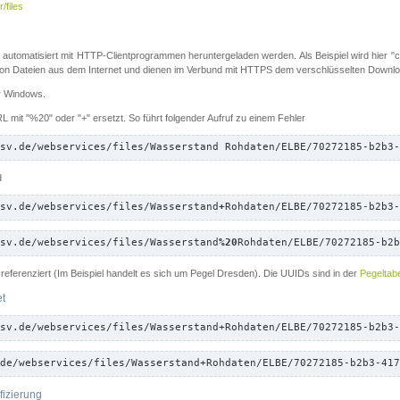
/files
 automatisiert mit HTTP-Clientprogrammen heruntergeladen werden. Als Beispiel wird hier "cu
 Dateien aus dem Internet und dienen im Verbund mit HTTPS dem verschlüsselten Down
ür Windows.
 mit "%20" oder "+" ersetzt. So führt folgender Aufruf zu einem Fehler
sv.de/webservices/files/Wasserstand Rohdaten/ELBE/70272185-b2b3-
d
sv.de/webservices/files/Wasserstand
+
Rohdaten/ELBE/70272185-b2b3-
sv.de/webservices/files/Wasserstand
%20
Rohdaten/ELBE/70272185-b2b
referenziert (Im Beispiel handelt es sich um Pegel Dresden). Die UUIDs sind in der
Pegeltabe
et
sv.de/webservices/files/Wasserstand+Rohdaten/ELBE/70272185-b2b3-
de/webservices/files/Wasserstand+Rohdaten/ELBE/70272185-b2b3-417
fizierung