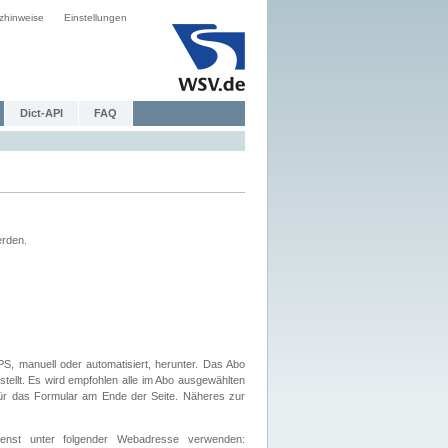
zhinweise
Einstellungen
Dict-API
FAQ
erden.
, manuell oder automatisiert, herunter. Das Abo
tellt. Es wird empfohlen alle im Abo ausgewählten
afür das Formular am Ende der Seite. Näheres zur
nst unter folgender Webadresse verwenden: