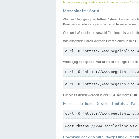
https://www.pegelonline.wsv.de/webservices/nutzer
Maschineller Abruf
Alle zur Verfügung gestellten Dateien können auch
Kommandozeilenprogramme zum Herunterladen von
Curl und Wget gibt es sowohl für Linux als auch f
Wie allgemein üblich werden Leerzeichen in der URL
curl -O "https://www.pegelonline.w
Wohingegen folgende Aufrufe beide erfolgreich sin
curl -O "https://www.pegelonline.w
curl -O "https://www.pegelonline.w
Die Messstellen werden in der URL mit ihrer UUID 
Beispiele für freien Download mittels curl/wg
curl -O "https://www.pegelonline.w
wget "https://www.pegelonline.wsv.
Download des Abo mit curl/wget und Authenti