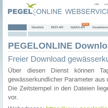
Hilfe
Lin
Überblick
REST-API
HyDAS-API
Visualisieru
PEGELONLINE Downlo
Freier Download gewässerku
Über diesen Dienst können Tag
gewässerkundlicher Parameter aus 
Die Zeitstempel in den Dateien lieg
vor.