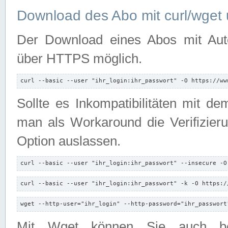
Download des Abo mit curl/wget 
Der Download eines Abos mit Autori
über HTTPS möglich.
curl --basic --user "ihr_login:ihr_passwort" -O https://ww
Sollte es Inkompatibilitäten mit d
man als Workaround die Verifizierun
Option auslassen.
curl --basic --user "ihr_login:ihr_passwort" --insecure -O
curl --basic --user "ihr_login:ihr_passwort" -k -O https:/
wget --http-user="ihr_login" --http-password="ihr_passwort
Mit Wget können Sie auch b