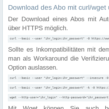
Download des Abo mit curl/wget 
Der Download eines Abos mit Autori
über HTTPS möglich.
curl --basic --user "ihr_login:ihr_passwort" -O https://ww
Sollte es Inkompatibilitäten mit d
man als Workaround die Verifizierun
Option auslassen.
curl --basic --user "ihr_login:ihr_passwort" --insecure -O
curl --basic --user "ihr_login:ihr_passwort" -k -O https:/
wget --http-user="ihr_login" --http-password="ihr_passwort
Mit Wget können Sie auch b