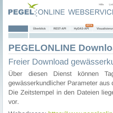
Hilfe
Lin
Überblick
REST-API
HyDAS-API
Visualisieru
PEGELONLINE Downlo
Freier Download gewässerku
Über diesen Dienst können Tag
gewässerkundlicher Parameter aus 
Die Zeitstempel in den Dateien lieg
vor.