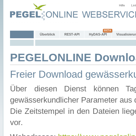
Hilfe
Lin
Überblick
REST-API
HyDAS-API
Visualisieru
PEGELONLINE Downlo
Freier Download gewässerku
Über diesen Dienst können Tag
gewässerkundlicher Parameter aus 
Die Zeitstempel in den Dateien lieg
vor.