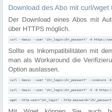
Download des Abo mit curl/wget 
Der Download eines Abos mit Autori
über HTTPS möglich.
curl --basic --user "ihr_login:ihr_passwort" -O https://ww
Sollte es Inkompatibilitäten mit d
man als Workaround die Verifizierun
Option auslassen.
curl --basic --user "ihr_login:ihr_passwort" --insecure -O
curl --basic --user "ihr_login:ihr_passwort" -k -O https:/
wget --http-user="ihr_login" --http-password="ihr_passwort
Mit Wget können Sie auch b