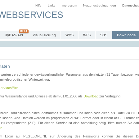
Hilfe
Links
Impressum
Nutzungsbedingungen
Datenschut
HyDAS-API
Visualisierung
WMS
WFS
SOS
Downloads
Daten
swerten verschiedener gewässerkundlicher Parameter aus den letzten 31 Tagen bezogen w
 mitteleuropäischer Winterzeit vor.
ervices/files
n für Wasserstände und Abflüsse ab dem 01.01.2000 als
Download
zur Verfügung.
rere Rohzeitreihen eines Zeitraumes zusammen und laden sich diese als Datei via HTTPS
len lassen. Abo-Dateien werden im proprietären ZRXP-Format oder in einem ASCII-Format ers
zu komprimieren (ZIP). Für diesen Service ist eine Anmeldung nötig. Bitte nutzen Sie d
er
.
igem Login auf PEGELONLINE zur Änderung des Passworts können Sie diesen Die