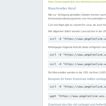
https://www.pegelonline.wsv.de/webservices/nutzer
Maschineller Abruf
Alle zur Verfügung gestellten Dateien können auch
Kommandozeilenprogramme zum Herunterladen von
Curl und Wget gibt es sowohl für Linux als auch f
Wie allgemein üblich werden Leerzeichen in der URL
curl -O "https://www.pegelonline.w
Wohingegen folgende Aufrufe beide erfolgreich sin
curl -O "https://www.pegelonline.w
curl -O "https://www.pegelonline.w
Die Messstellen werden in der URL mit ihrer UUID 
Beispiele für freien Download mittels curl/wg
curl -O "https://www.pegelonline.w
wget "https://www.pegelonline.wsv.
Download des Abo mit curl/wget und Authenti