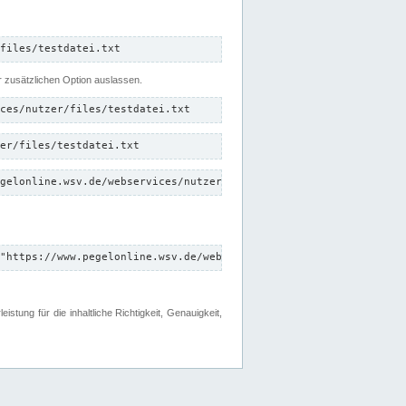
files/testdatei.txt
er zusätzlichen Option auslassen.
ces/nutzer/files/testdatei.txt
er/files/testdatei.txt
gelonline.wsv.de/webservices/nutzer/files/testdatei.txt"
"https://www.pegelonline.wsv.de/webservices/nutzer/files"
tung für die inhaltliche Richtigkeit, Genauigkeit,