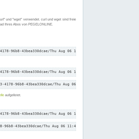
rl" und "wget" verwendet. curl und wget sind freie
load Ihres Abos von PEGELONLINE.
4178-96b8-43bea330dcae/Thu Aug 06 11:43:01 CEST 2026/down.txt"
4178-96b8-43bea330dcae/Thu Aug 06 11:43:01 CEST 2026/down.txt"
3-4178-96b8-43bea330dcae/Thu Aug 06 11:43:01 CEST 2026/down.txt"
lle
aufgelistet.
4178-96b8-43bea330dcae/Thu Aug 06 11:43:01 CEST 2026/down.txt"
8-96b8-43bea330dcae/Thu Aug 06 11:43:01 CEST 2026/down.txt"