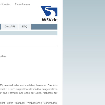
zhinweise
Einstellungen
Dict-API
FAQ
erden.
, manuell oder automatisiert, herunter. Das Abo
tellt. Es wird empfohlen alle im Abo ausgewählten
afür das Formular am Ende der Seite. Näheres zur
nst unter folgender Webadresse verwenden: