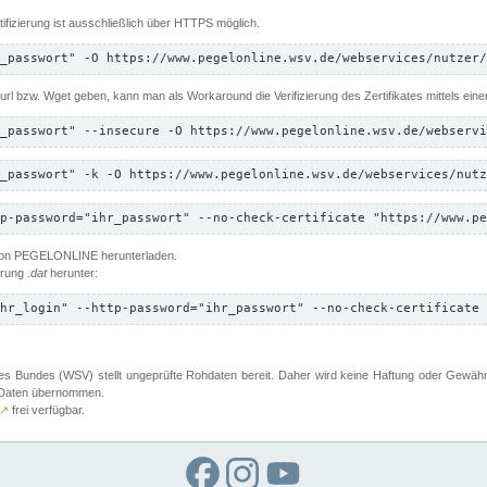
ifizierung ist ausschließlich über HTTPS möglich.
_passwort" -O https://www.pegelonline.wsv.de/webservices/nutzer/
 Curl bzw. Wget geben, kann man als Workaround die Verifizierung des Zertifikates mittels ein
_passwort" --insecure -O https://www.pegelonline.wsv.de/webservi
_passwort" -k -O https://www.pegelonline.wsv.de/webservices/nutz
p-password="ihr_passwort" --no-check-certificate "https://www.pe
 von PEGELONLINE herunterladen.
terung
.dat
herunter:
hr_login" --http-password="ihr_passwort" --no-check-certificate 
 Bundes (WSV) stellt ungeprüfte Rohdaten bereit. Daher wird keine Haftung oder Gewährleis
er Daten übernommen.
↗
frei verfügbar.