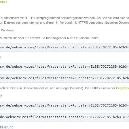
/files
 automatisiert mit HTTP-Clientprogrammen heruntergeladen werden. Als Beispiel wird hier "cu
 Dateien aus dem Internet und dienen im Verbund mit HTTPS dem verschlüsselten Down
ür Windows.
 mit "%20" oder "+" ersetzt. So führt folgender Aufruf zu einem Fehler
sv.de/webservices/files/Wasserstand Rohdaten/ELBE/70272185-b2b3-
d
sv.de/webservices/files/Wasserstand
+
Rohdaten/ELBE/70272185-b2b3-
sv.de/webservices/files/Wasserstand
%20
Rohdaten/ELBE/70272185-b2b
referenziert (Im Beispiel handelt es sich um Pegel Dresden). Die UUIDs sind in der
Pegeltabe
et
sv.de/webservices/files/Wasserstand+Rohdaten/ELBE/70272185-b2b3-
de/webservices/files/Wasserstand+Rohdaten/ELBE/70272185-b2b3-417
fizierung