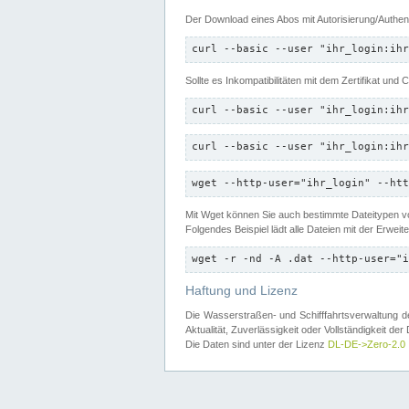
Der Download eines Abos mit Autorisierung/Authent
curl --basic --user "ihr_login:ihr
Sollte es Inkompatibilitäten mit dem Zertifikat und
curl --basic --user "ihr_login:ihr
curl --basic --user "ihr_login:ihr
wget --http-user="ihr_login" --htt
Mit Wget können Sie auch bestimmte Dateitypen
Folgendes Beispiel lädt alle Dateien mit der Erwei
wget -r -nd -A .dat --http-user="i
Haftung und Lizenz
Die Wasserstraßen- und Schifffahrtsverwaltung des
Aktualität, Zuverlässigkeit oder Vollständigkeit d
Die Daten sind unter der Lizenz
DL-DE->Zero-2.0