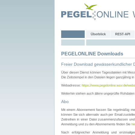
Überblick
REST-API
PEGELONLINE Downloads
Freier Download gewässerkundlicher 
Über diesen Dienst können Tagesdateien mit Mes
Die Zeitstempel in den Dateien liegen ganzjährig in
Webadresse:
https://www.pegelonline.wsv.de/webs
Weiterhin stehen auch ältere ungeprüfte Rohdate
Abo
Mit einem Abonnement fassen Sie regelmäßig meh
können Sie sich alternativ auch per Email zustel
Zeitreihen in einer Datei zusammenzufassen und 
Anmeldung und zu den Abonnements finden Sie
hi
Nach erfolgreicher Anmeldung und erstmal