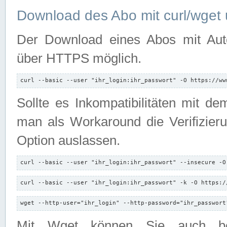
Download des Abo mit curl/wget 
Der Download eines Abos mit Autori
über HTTPS möglich.
curl --basic --user "ihr_login:ihr_passwort" -O https://ww
Sollte es Inkompatibilitäten mit d
man als Workaround die Verifizierun
Option auslassen.
curl --basic --user "ihr_login:ihr_passwort" --insecure -O
curl --basic --user "ihr_login:ihr_passwort" -k -O https:/
wget --http-user="ihr_login" --http-password="ihr_passwort
Mit Wget können Sie auch b