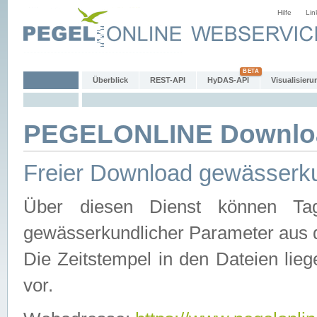
Hilfe
Lin
Überblick
REST-API
HyDAS-API
Visualisieru
PEGELONLINE Downlo
Freier Download gewässerku
Über diesen Dienst können Tag
gewässerkundlicher Parameter aus 
Die Zeitstempel in den Dateien lieg
vor.