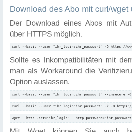
Download des Abo mit curl/wget 
Der Download eines Abos mit Autori
über HTTPS möglich.
curl --basic --user "ihr_login:ihr_passwort" -O https://ww
Sollte es Inkompatibilitäten mit d
man als Workaround die Verifizierun
Option auslassen.
curl --basic --user "ihr_login:ihr_passwort" --insecure -O
curl --basic --user "ihr_login:ihr_passwort" -k -O https:/
wget --http-user="ihr_login" --http-password="ihr_passwort
Mit Wget können Sie auch b