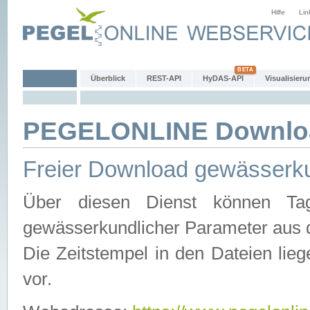
Hilfe
Lin
Überblick
REST-API
HyDAS-API
Visualisieru
PEGELONLINE Downlo
Freier Download gewässerku
Über diesen Dienst können Tag
gewässerkundlicher Parameter aus 
Die Zeitstempel in den Dateien lieg
vor.