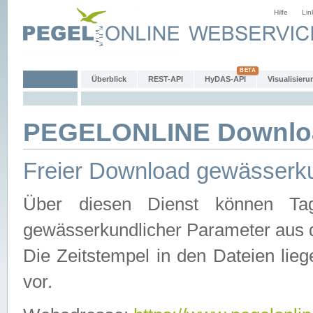
Hilfe
Lin
Überblick
REST-API
HyDAS-API
Visualisieru
PEGELONLINE Downlo
Freier Download gewässerku
Über diesen Dienst können Tag
gewässerkundlicher Parameter aus 
Die Zeitstempel in den Dateien lieg
vor.