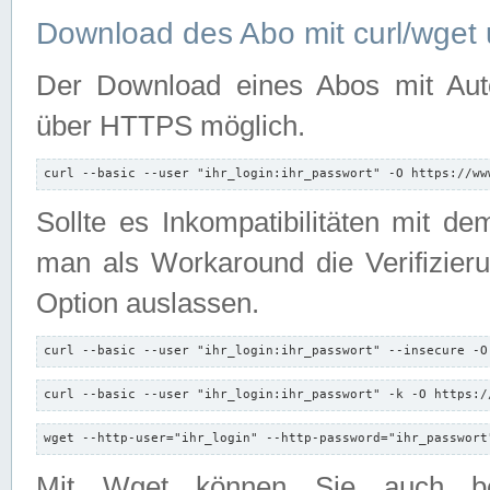
Download des Abo mit curl/wget 
Der Download eines Abos mit Autori
über HTTPS möglich.
curl --basic --user "ihr_login:ihr_passwort" -O https://ww
Sollte es Inkompatibilitäten mit d
man als Workaround die Verifizierun
Option auslassen.
curl --basic --user "ihr_login:ihr_passwort" --insecure -O
curl --basic --user "ihr_login:ihr_passwort" -k -O https:/
wget --http-user="ihr_login" --http-password="ihr_passwort
Mit Wget können Sie auch b