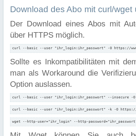
Download des Abo mit curl/wget 
Der Download eines Abos mit Autori
über HTTPS möglich.
curl --basic --user "ihr_login:ihr_passwort" -O https://ww
Sollte es Inkompatibilitäten mit d
man als Workaround die Verifizierun
Option auslassen.
curl --basic --user "ihr_login:ihr_passwort" --insecure -O
curl --basic --user "ihr_login:ihr_passwort" -k -O https:/
wget --http-user="ihr_login" --http-password="ihr_passwort
Mit Wget können Sie auch b