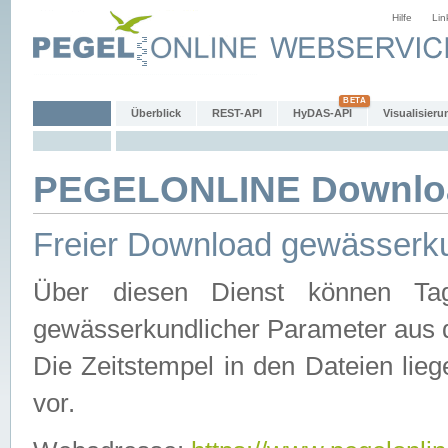
Hilfe
Lin
Überblick
REST-API
HyDAS-API
Visualisieru
PEGELONLINE Downlo
Freier Download gewässerku
Über diesen Dienst können Tag
gewässerkundlicher Parameter aus 
Die Zeitstempel in den Dateien lieg
vor.