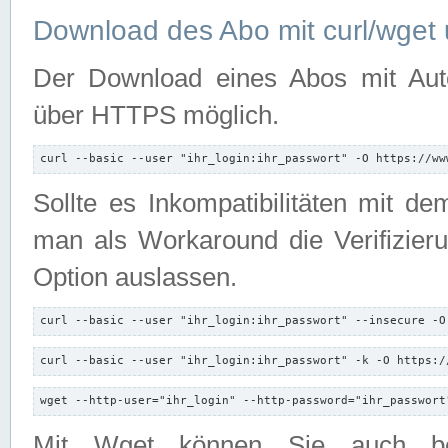
Download des Abo mit curl/wget 
Der Download eines Abos mit Autori
über HTTPS möglich.
curl --basic --user "ihr_login:ihr_passwort" -O https://ww
Sollte es Inkompatibilitäten mit d
man als Workaround die Verifizierun
Option auslassen.
curl --basic --user "ihr_login:ihr_passwort" --insecure -O
curl --basic --user "ihr_login:ihr_passwort" -k -O https:/
wget --http-user="ihr_login" --http-password="ihr_passwort
Mit Wget können Sie auch b