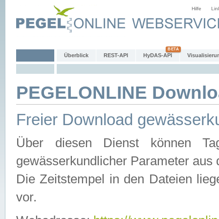
Hilfe
Lin
Überblick
REST-API
HyDAS-API
Visualisieru
PEGELONLINE Downlo
Freier Download gewässerku
Über diesen Dienst können Tag
gewässerkundlicher Parameter aus 
Die Zeitstempel in den Dateien lieg
vor.