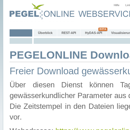
Hilfe
Lin
Überblick
REST-API
HyDAS-API
Visualisieru
PEGELONLINE Downlo
Freier Download gewässerku
Über diesen Dienst können Tag
gewässerkundlicher Parameter aus 
Die Zeitstempel in den Dateien lieg
vor.