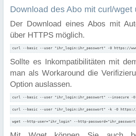
Download des Abo mit curl/wget 
Der Download eines Abos mit Autori
über HTTPS möglich.
curl --basic --user "ihr_login:ihr_passwort" -O https://ww
Sollte es Inkompatibilitäten mit d
man als Workaround die Verifizierun
Option auslassen.
curl --basic --user "ihr_login:ihr_passwort" --insecure -O
curl --basic --user "ihr_login:ihr_passwort" -k -O https:/
wget --http-user="ihr_login" --http-password="ihr_passwort
Mit Wget können Sie auch b