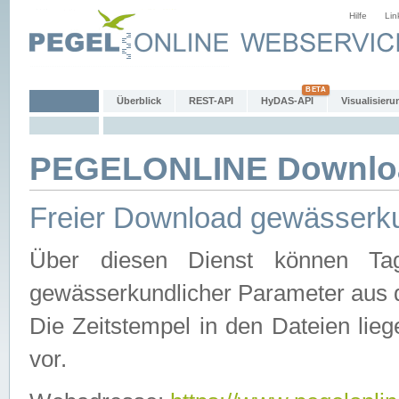
Hilfe
Lin
Überblick
REST-API
HyDAS-API
Visualisieru
PEGELONLINE Downlo
Freier Download gewässerku
Über diesen Dienst können Tag
gewässerkundlicher Parameter aus 
Die Zeitstempel in den Dateien lieg
vor.