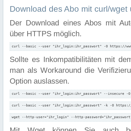
Download des Abo mit curl/wget 
Der Download eines Abos mit Autori
über HTTPS möglich.
curl --basic --user "ihr_login:ihr_passwort" -O https://ww
Sollte es Inkompatibilitäten mit d
man als Workaround die Verifizierun
Option auslassen.
curl --basic --user "ihr_login:ihr_passwort" --insecure -O
curl --basic --user "ihr_login:ihr_passwort" -k -O https:/
wget --http-user="ihr_login" --http-password="ihr_passwort
Mit Wget können Sie auch b