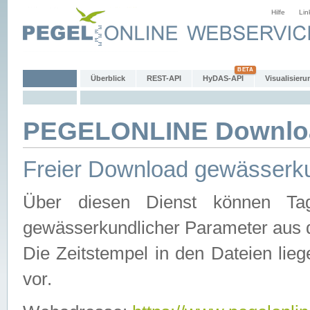
Hilfe
Lin
Überblick
REST-API
HyDAS-API
Visualisieru
PEGELONLINE Downlo
Freier Download gewässerku
Über diesen Dienst können Tag
gewässerkundlicher Parameter aus 
Die Zeitstempel in den Dateien lieg
vor.