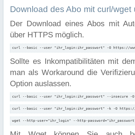
Download des Abo mit curl/wget 
Der Download eines Abos mit Autori
über HTTPS möglich.
curl --basic --user "ihr_login:ihr_passwort" -O https://ww
Sollte es Inkompatibilitäten mit d
man als Workaround die Verifizierun
Option auslassen.
curl --basic --user "ihr_login:ihr_passwort" --insecure -O
curl --basic --user "ihr_login:ihr_passwort" -k -O https:/
wget --http-user="ihr_login" --http-password="ihr_passwort
Mit Wget können Sie auch b