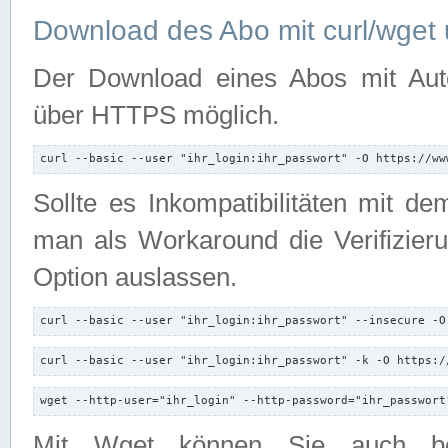
Download des Abo mit curl/wget 
Der Download eines Abos mit Autori
über HTTPS möglich.
curl --basic --user "ihr_login:ihr_passwort" -O https://ww
Sollte es Inkompatibilitäten mit d
man als Workaround die Verifizierun
Option auslassen.
curl --basic --user "ihr_login:ihr_passwort" --insecure -O
curl --basic --user "ihr_login:ihr_passwort" -k -O https:/
wget --http-user="ihr_login" --http-password="ihr_passwort
Mit Wget können Sie auch b