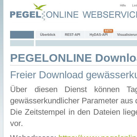
Hilfe
Lin
Überblick
REST-API
HyDAS-API
Visualisieru
PEGELONLINE Downlo
Freier Download gewässerku
Über diesen Dienst können Tag
gewässerkundlicher Parameter aus 
Die Zeitstempel in den Dateien lieg
vor.