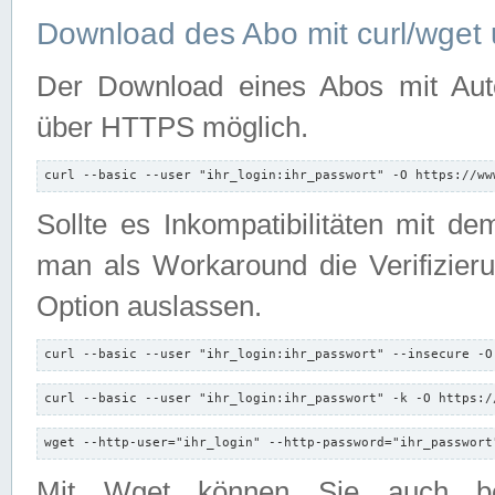
Download des Abo mit curl/wget 
Der Download eines Abos mit Autori
über HTTPS möglich.
curl --basic --user "ihr_login:ihr_passwort" -O https://ww
Sollte es Inkompatibilitäten mit d
man als Workaround die Verifizierun
Option auslassen.
curl --basic --user "ihr_login:ihr_passwort" --insecure -O
curl --basic --user "ihr_login:ihr_passwort" -k -O https:/
wget --http-user="ihr_login" --http-password="ihr_passwort
Mit Wget können Sie auch b