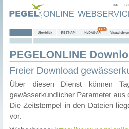
Hilfe
Lin
Überblick
REST-API
HyDAS-API
Visualisieru
PEGELONLINE Downlo
Freier Download gewässerku
Über diesen Dienst können Tag
gewässerkundlicher Parameter aus 
Die Zeitstempel in den Dateien lieg
vor.