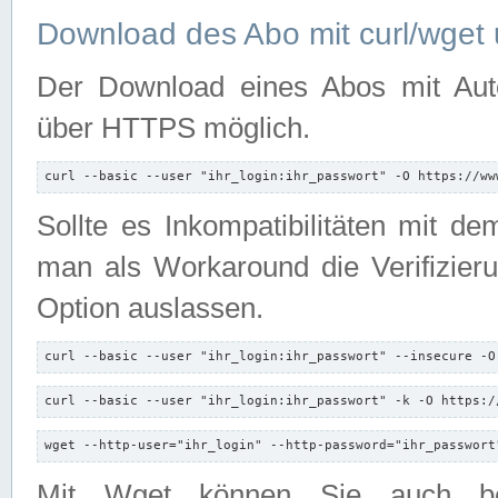
Download des Abo mit curl/wget 
Der Download eines Abos mit Autori
über HTTPS möglich.
curl --basic --user "ihr_login:ihr_passwort" -O https://ww
Sollte es Inkompatibilitäten mit d
man als Workaround die Verifizierun
Option auslassen.
curl --basic --user "ihr_login:ihr_passwort" --insecure -O
curl --basic --user "ihr_login:ihr_passwort" -k -O https:/
wget --http-user="ihr_login" --http-password="ihr_passwort
Mit Wget können Sie auch b