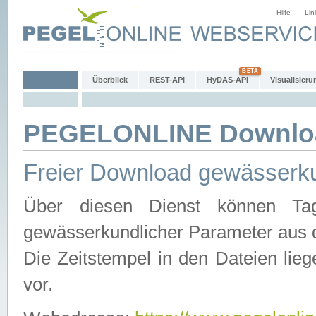
Hilfe
Lin
Überblick
REST-API
HyDAS-API
Visualisieru
PEGELONLINE Downlo
Freier Download gewässerku
Über diesen Dienst können Tag
gewässerkundlicher Parameter aus 
Die Zeitstempel in den Dateien lieg
vor.