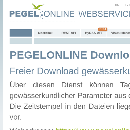
Hilfe
Lin
Überblick
REST-API
HyDAS-API
Visualisieru
PEGELONLINE Downlo
Freier Download gewässerku
Über diesen Dienst können Tag
gewässerkundlicher Parameter aus 
Die Zeitstempel in den Dateien lieg
vor.