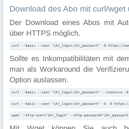
Download des Abo mit curl/wget 
Der Download eines Abos mit Autori
über HTTPS möglich.
curl --basic --user "ihr_login:ihr_passwort" -O https://ww
Sollte es Inkompatibilitäten mit d
man als Workaround die Verifizierun
Option auslassen.
curl --basic --user "ihr_login:ihr_passwort" --insecure -O
curl --basic --user "ihr_login:ihr_passwort" -k -O https:/
wget --http-user="ihr_login" --http-password="ihr_passwort
Mit Wget können Sie auch b