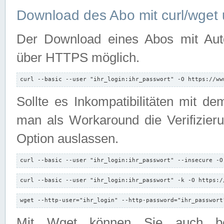
Download des Abo mit curl/wget 
Der Download eines Abos mit Autori
über HTTPS möglich.
curl --basic --user "ihr_login:ihr_passwort" -O https://ww
Sollte es Inkompatibilitäten mit d
man als Workaround die Verifizierun
Option auslassen.
curl --basic --user "ihr_login:ihr_passwort" --insecure -O
curl --basic --user "ihr_login:ihr_passwort" -k -O https:/
wget --http-user="ihr_login" --http-password="ihr_passwort
Mit Wget können Sie auch b