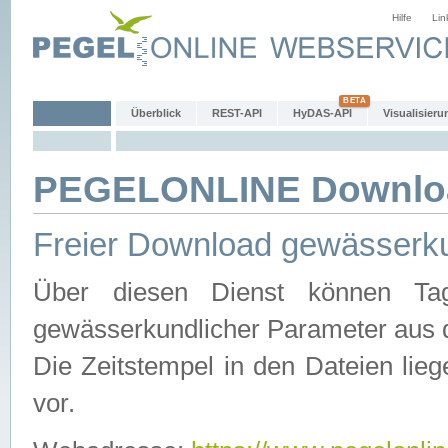
Hilfe
Lin
Überblick
REST-API
HyDAS-API
Visualisieru
PEGELONLINE Downlo
Freier Download gewässerku
Über diesen Dienst können Tag
gewässerkundlicher Parameter aus 
Die Zeitstempel in den Dateien lieg
vor.