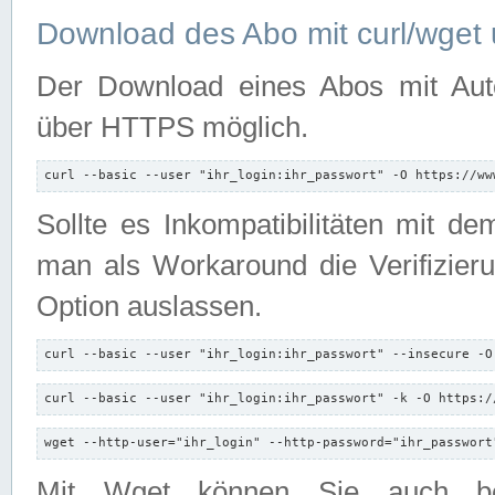
Download des Abo mit curl/wget 
Der Download eines Abos mit Autori
über HTTPS möglich.
curl --basic --user "ihr_login:ihr_passwort" -O https://ww
Sollte es Inkompatibilitäten mit d
man als Workaround die Verifizierun
Option auslassen.
curl --basic --user "ihr_login:ihr_passwort" --insecure -O
curl --basic --user "ihr_login:ihr_passwort" -k -O https:/
wget --http-user="ihr_login" --http-password="ihr_passwort
Mit Wget können Sie auch b