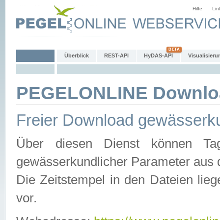
Hilfe
Lin
Überblick
REST-API
HyDAS-API
Visualisieru
PEGELONLINE Downlo
Freier Download gewässerku
Über diesen Dienst können Tag
gewässerkundlicher Parameter aus 
Die Zeitstempel in den Dateien lieg
vor.