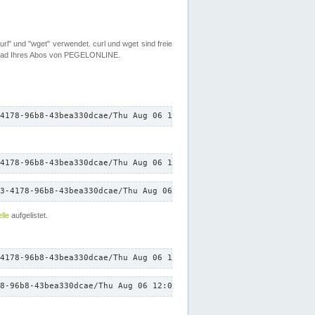
rl" und "wget" verwendet. curl und wget sind freie
load Ihres Abos von PEGELONLINE.
4178-96b8-43bea330dcae/Thu Aug 06 12:08:21 CEST 2026/down.txt"
4178-96b8-43bea330dcae/Thu Aug 06 12:08:21 CEST 2026/down.txt"
3-4178-96b8-43bea330dcae/Thu Aug 06 12:08:21 CEST 2026/down.txt"
lle
aufgelistet.
4178-96b8-43bea330dcae/Thu Aug 06 12:08:21 CEST 2026/down.txt"
8-96b8-43bea330dcae/Thu Aug 06 12:08:21 CEST 2026/down.txt"