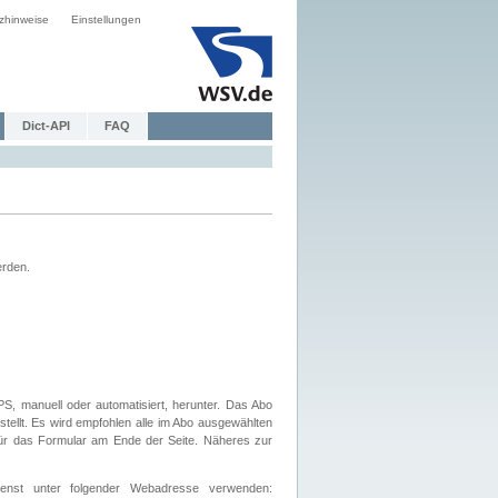
zhinweise
Einstellungen
Dict-API
FAQ
erden.
, manuell oder automatisiert, herunter. Das Abo
tellt. Es wird empfohlen alle im Abo ausgewählten
afür das Formular am Ende der Seite. Näheres zur
nst unter folgender Webadresse verwenden: