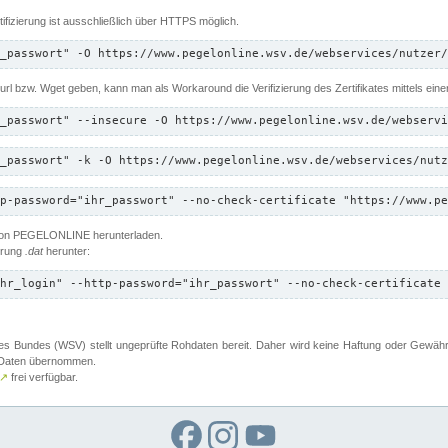
ifizierung ist ausschließlich über HTTPS möglich.
_passwort" -O https://www.pegelonline.wsv.de/webservices/nutzer/
 Curl bzw. Wget geben, kann man als Workaround die Verifizierung des Zertifikates mittels ein
_passwort" --insecure -O https://www.pegelonline.wsv.de/webservi
_passwort" -k -O https://www.pegelonline.wsv.de/webservices/nutz
p-password="ihr_passwort" --no-check-certificate "https://www.pe
 von PEGELONLINE herunterladen.
terung
.dat
herunter:
hr_login" --http-password="ihr_passwort" --no-check-certificate 
 Bundes (WSV) stellt ungeprüfte Rohdaten bereit. Daher wird keine Haftung oder Gewährleis
er Daten übernommen.
↗
frei verfügbar.