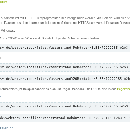
/files
 automatisiert mit HTTP-Clientprogrammen heruntergeladen werden. Als Beispiel wird hier "cu
 Dateien aus dem Internet und dienen im Verbund mit HTTPS dem verschlüsselten Down
ür Windows.
 mit "%20" oder "+" ersetzt. So führt folgender Aufruf zu einem Fehler
sv.de/webservices/files/Wasserstand Rohdaten/ELBE/70272185-b2b3-
d
sv.de/webservices/files/Wasserstand
+
Rohdaten/ELBE/70272185-b2b3-
sv.de/webservices/files/Wasserstand
%20
Rohdaten/ELBE/70272185-b2b
referenziert (Im Beispiel handelt es sich um Pegel Dresden). Die UUIDs sind in der
Pegeltabe
et
sv.de/webservices/files/Wasserstand+Rohdaten/ELBE/70272185-b2b3-
de/webservices/files/Wasserstand+Rohdaten/ELBE/70272185-b2b3-417
fizierung