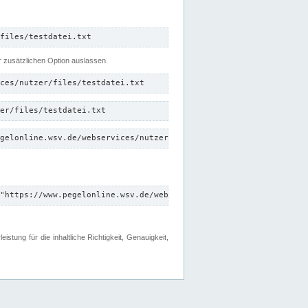
files/testdatei.txt
er zusätzlichen Option auslassen.
ces/nutzer/files/testdatei.txt
er/files/testdatei.txt
gelonline.wsv.de/webservices/nutzer/files/testdatei.txt"
"https://www.pegelonline.wsv.de/webservices/nutzer/files"
tung für die inhaltliche Richtigkeit, Genauigkeit,