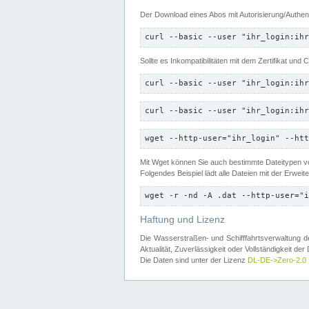
Der Download eines Abos mit Autorisierung/Authent
curl --basic --user "ihr_login:ihr
Sollte es Inkompatibilitäten mit dem Zertifikat und
curl --basic --user "ihr_login:ihr
curl --basic --user "ihr_login:ihr
wget --http-user="ihr_login" --htt
Mit Wget können Sie auch bestimmte Dateitypen
Folgendes Beispiel lädt alle Dateien mit der Erwei
wget -r -nd -A .dat --http-user="i
Haftung und Lizenz
Die Wasserstraßen- und Schifffahrtsverwaltung des
Aktualität, Zuverlässigkeit oder Vollständigkeit d
Die Daten sind unter der Lizenz
DL-DE->Zero-2.0