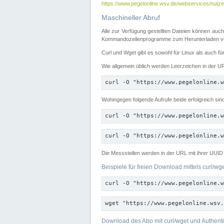
https://www.pegelonline.wsv.de/webservices/nutzer
Maschineller Abruf
Alle zur Verfügung gestellten Dateien können auch
Kommandozeilenprogramme zum Herunterladen von
Curl und Wget gibt es sowohl für Linux als auch f
Wie allgemein üblich werden Leerzeichen in der URL
curl -O "https://www.pegelonline.w
Wohingegen folgende Aufrufe beide erfolgreich sin
curl -O "https://www.pegelonline.w
curl -O "https://www.pegelonline.w
Die Messstellen werden in der URL mit ihrer UUID 
Beispiele für freien Download mittels curl/wg
curl -O "https://www.pegelonline.w
wget "https://www.pegelonline.wsv.
Download des Abo mit curl/wget und Authenti