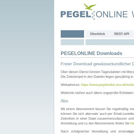
Überblick
REST-API
PEGELONLINE Downloads
Freier Download gewässerkundlicher 
Über diesen Dienst können Tagesdateien mit Mes
Die Zeitstempel in den Dateien liegen ganzjährig in
Webadresse:
https://www.pegelonline.wsv.de/webs
Weiterhin stehen auch ältere ungeprüfte Rohdate
Abo
Mit einem Abonnement fassen Sie regelmäßig meh
können Sie sich alternativ auch per Email zustel
Zeitreihen in einer Datei zusammenzufassen und 
Anmeldung und zu den Abonnements finden Sie
hi
Nach erfolgreicher Anmeldung und erstmal