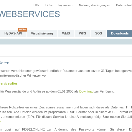
Hilfe
Links
Impressum
Nutzungsbedingungen
Datenschut
HyDAS-API
Visualisierung
WMS
WFS
SOS
Downloads
Daten
swerten verschiedener gewässerkundlicher Parameter aus den letzten 31 Tagen bezogen w
 mitteleuropäischer Winterzeit vor.
ervices/files
n für Wasserstände und Abflüsse ab dem 01.01.2000 als
Download
zur Verfügung.
rere Rohzeitreihen eines Zeitraumes zusammen und laden sich diese als Datei via HTTPS
len lassen. Abo-Dateien werden im proprietären ZRXP-Format oder in einem ASCII-Format ers
zu komprimieren (ZIP). Für diesen Service ist eine Anmeldung nötig. Bitte nutzen Sie d
er
.
igem Login auf PEGELONLINE zur Änderung des Passworts können Sie diesen Die