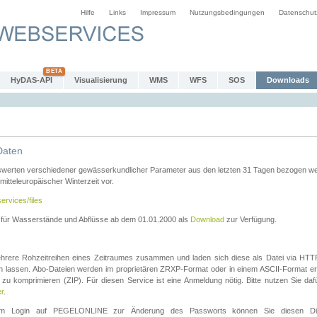
Hilfe
Links
Impressum
Nutzungsbedingungen
Datenschut
HyDAS-API
Visualisierung
WMS
WFS
SOS
Downloads
Daten
swerten verschiedener gewässerkundlicher Parameter aus den letzten 31 Tagen bezogen w
 mitteleuropäischer Winterzeit vor.
ervices/files
n für Wasserstände und Abflüsse ab dem 01.01.2000 als
Download
zur Verfügung.
rere Rohzeitreihen eines Zeitraumes zusammen und laden sich diese als Datei via HTTPS
len lassen. Abo-Dateien werden im proprietären ZRXP-Format oder in einem ASCII-Format ers
zu komprimieren (ZIP). Für diesen Service ist eine Anmeldung nötig. Bitte nutzen Sie d
er
.
igem Login auf PEGELONLINE zur Änderung des Passworts können Sie diesen Die