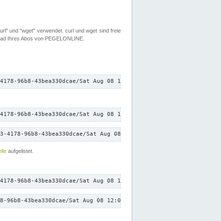
rl" und "wget" verwendet. curl und wget sind freie
load Ihres Abos von PEGELONLINE.
4178-96b8-43bea330dcae/Sat Aug 08 12:01:40 CEST 2026/down.txt"
4178-96b8-43bea330dcae/Sat Aug 08 12:01:40 CEST 2026/down.txt"
3-4178-96b8-43bea330dcae/Sat Aug 08 12:01:40 CEST 2026/down.txt"
lle
aufgelistet.
4178-96b8-43bea330dcae/Sat Aug 08 12:01:40 CEST 2026/down.txt"
8-96b8-43bea330dcae/Sat Aug 08 12:01:40 CEST 2026/down.txt"