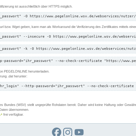
ifizierung ist ausschließlich über HTTPS möglich.
_passwort" -O https://www.pegelonline.wsv.de/webservices/nutzer/
 Curl bzw. Wget geben, kann man als Workaround die Verifizierung des Zertifikates mittels ein
_passwort" --insecure -O https://www.pegelonline.wsv.de/webservi
_passwort" -k -O https://www.pegelonline.wsv.de/webservices/nutz
p-password="ihr_passwort" --no-check-certificate "https://www.pe
 von PEGELONLINE herunterladen.
terung
.dat
herunter:
hr_login" --http-password="ihr_passwort" --no-check-certificate 
 Bundes (WSV) stellt ungeprüfte Rohdaten bereit. Daher wird keine Haftung oder Gewährleis
er Daten übernommen.
↗
frei verfügbar.