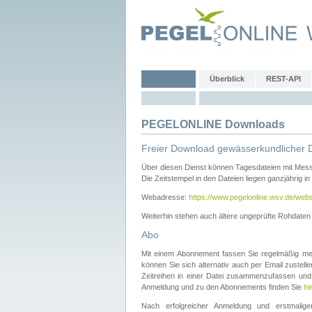
Überblick
REST-API
PEGELONLINE Downloads
Freier Download gewässerkundlicher 
Über diesen Dienst können Tagesdateien mit Mes
Die Zeitstempel in den Dateien liegen ganzjährig in
Webadresse:
https://www.pegelonline.wsv.de/webs
Weiterhin stehen auch ältere ungeprüfte Rohdate
Abo
Mit einem Abonnement fassen Sie regelmäßig meh
können Sie sich alternativ auch per Email zustel
Zeitreihen in einer Datei zusammenzufassen und 
Anmeldung und zu den Abonnements finden Sie
hi
Nach erfolgreicher Anmeldung und erstmal