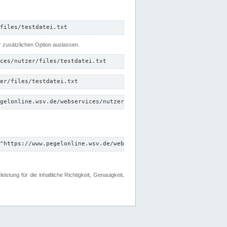
files/testdatei.txt
er zusätzlichen Option auslassen.
ces/nutzer/files/testdatei.txt
er/files/testdatei.txt
gelonline.wsv.de/webservices/nutzer/files/testdatei.txt"
"https://www.pegelonline.wsv.de/webservices/nutzer/files"
tung für die inhaltliche Richtigkeit, Genauigkeit,