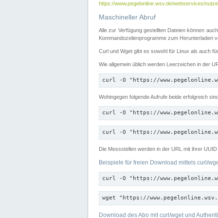
https://www.pegelonline.wsv.de/webservices/nutzer
Maschineller Abruf
Alle zur Verfügung gestellten Dateien können auch
Kommandozeilenprogramme zum Herunterladen von
Curl und Wget gibt es sowohl für Linux als auch f
Wie allgemein üblich werden Leerzeichen in der URL
curl -O "https://www.pegelonline.w
Wohingegen folgende Aufrufe beide erfolgreich sin
curl -O "https://www.pegelonline.w
curl -O "https://www.pegelonline.w
Die Messstellen werden in der URL mit ihrer UUID 
Beispiele für freien Download mittels curl/wg
curl -O "https://www.pegelonline.w
wget "https://www.pegelonline.wsv.
Download des Abo mit curl/wget und Authenti