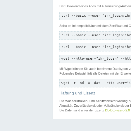
Der Download eines Abos mit Autorisierung/Authent
curl --basic --user "ihr_login:ihr
Sollte es Inkompatibilitäten mit dem Zertifikat und
curl --basic --user "ihr_login:ihr
curl --basic --user "ihr_login:ihr
wget --http-user="ihr_login" --htt
Mit Wget können Sie auch bestimmte Dateitypen
Folgendes Beispiel lädt alle Dateien mit der Erwei
wget -r -nd -A .dat --http-user="i
Haftung und Lizenz
Die Wasserstraßen- und Schifffahrtsverwaltung des
Aktualität, Zuverlässigkeit oder Vollständigkeit d
Die Daten sind unter der Lizenz
DL-DE->Zero-2.0