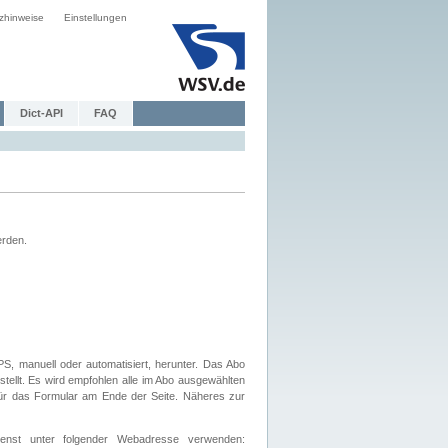
zhinweise
Einstellungen
Dict-API
FAQ
erden.
, manuell oder automatisiert, herunter. Das Abo
tellt. Es wird empfohlen alle im Abo ausgewählten
afür das Formular am Ende der Seite. Näheres zur
nst unter folgender Webadresse verwenden: