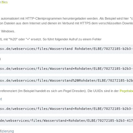
/files
 automatisiert mit HTTP-Clientprogrammen heruntergeladen werden. Als Beispiel wird hier "cu
 Dateien aus dem Internet und dienen im Verbund mit HTTPS dem verschlüsselten Down
ür Windows.
 mit "%20" oder "+" ersetzt. So führt folgender Aufruf zu einem Fehler
sv.de/webservices/files/Wasserstand Rohdaten/ELBE/70272185-b2b3-
d
sv.de/webservices/files/Wasserstand
+
Rohdaten/ELBE/70272185-b2b3-
sv.de/webservices/files/Wasserstand
%20
Rohdaten/ELBE/70272185-b2b
referenziert (Im Beispiel handelt es sich um Pegel Dresden). Die UUIDs sind in der
Pegeltabe
et
sv.de/webservices/files/Wasserstand+Rohdaten/ELBE/70272185-b2b3-
de/webservices/files/Wasserstand+Rohdaten/ELBE/70272185-b2b3-417
fizierung