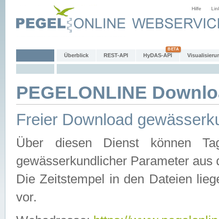
Hilfe
Lin
Überblick
REST-API
HyDAS-API
Visualisieru
PEGELONLINE Downlo
Freier Download gewässerku
Über diesen Dienst können Tag
gewässerkundlicher Parameter aus 
Die Zeitstempel in den Dateien lieg
vor.