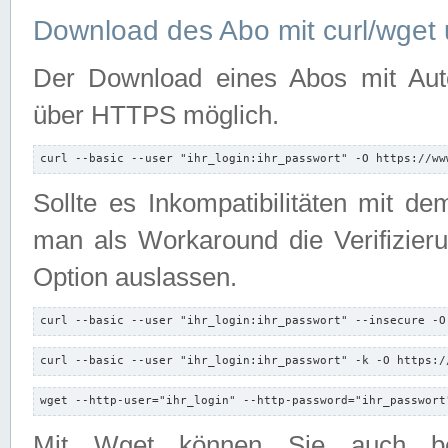
Download des Abo mit curl/wget 
Der Download eines Abos mit Autori
über HTTPS möglich.
curl --basic --user "ihr_login:ihr_passwort" -O https://ww
Sollte es Inkompatibilitäten mit d
man als Workaround die Verifizierun
Option auslassen.
curl --basic --user "ihr_login:ihr_passwort" --insecure -O
curl --basic --user "ihr_login:ihr_passwort" -k -O https:/
wget --http-user="ihr_login" --http-password="ihr_passwort
Mit Wget können Sie auch b